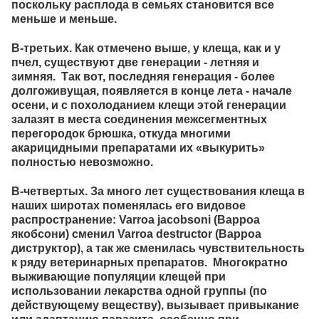
поскольку расплода в семьях становится все
меньше и меньше.
В-третьих
. Как отмечено выше, у клеща, как и у
пчел, существуют две генерации - летняя и
зимняя. Так вот, последняя генерация - более
долгоживущая, появляется в конце лета - начале
осени, и с похолоданием клещи этой генерации
залазят в места соединения межсегментных
перегородок брюшка, откуда многими
акарицидными препаратами их «выкурить»
полностью невозможно.
В-четвертых.
За много лет существования клеща в
наших широтах поменялась его видовое
распространение:
Varroa jacobsoni (
Варроа
якобсони) сменил
Varroa destructor (
Варроа
диструктор), а так же сменилась чувствительность
к ряду ветеринарных препаратов. Многократно
выживающие популяции клещей при
использовании лекарства одной группы (по
действующему веществу), вызывает привыкание