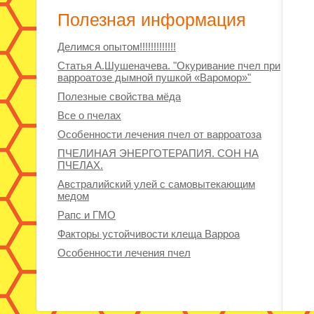
Полезная информация
Делимся опытом!!!!!!!!!!!!!
Статья А.Шушеначева. "Окуривание пчел при
варроатозе дымной пушкой «Варомор»"
Полезные свойства мёда
Все о пчелах
Особенности лечения пчел от варроатоза
ПЧЕЛИНАЯ ЭНЕРГОТЕРАПИЯ. СОН НА
ПЧЕЛАХ.
Австралийский улей с самовытекающим
медом
Рапс и ГМО
Факторы устойчивости клеща Варроа
Особенности лечения пчел