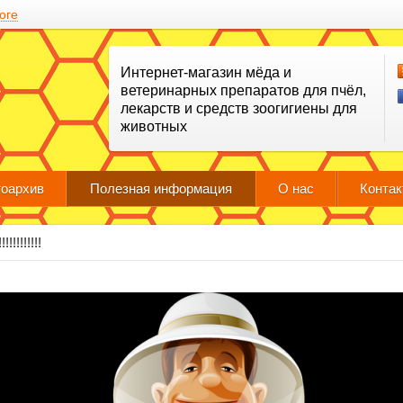
оге
Интернет-магазин мёда и
ветеринарных препаратов для пчёл,
лекарств и средств зоогигиены для
животных
оархив
Полезная информация
О нас
Конта
!!!!!!!!