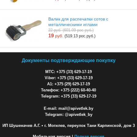
Валик для распечатки сотов с
металлическими иглами
22 руб. (601.09 рос.руб.)
19
руб.
(519.13 рос.руб.)
Документы подтверждающие покупку
МТС: +375 (33) 629-17-19
Viber: +375 (33) 629-17-19
A1: +375 (29) 629-17-19
Телефон: +375 (222) 60-40-40
Telegram: +375 (33) 629-17-19
E-mail: mail@apivetlek.by
Telegram: @apivetlek_by
ИП Шушеначев А.Г.
• г. Могилев, переулок Тани Карпинской, дом 3
Мобильная версия |
Полная версия