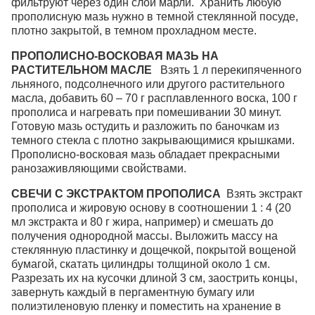
фильтруют через один слой марли. Хранить любую
прополисную мазь нужно в темной стеклянной посуде,
плотно закрытой, в темном прохладном месте.
ПРОПОЛИСНО-ВОСКОВАЯ МАЗЬ НА
РАСТИТЕЛЬНОМ МАСЛЕ
Взять 1 л перекипяченного
льняного, подсолнечного или другого растительного
масла, добавить 60 – 70 г расплавленного воска, 100 г
прополиса и нагревать при помешивании 30 минут.
Готовую мазь остудить и разложить по баночкам из
темного стекла с плотно закрывающимися крышками.
Прополисно-восковая мазь обладает прекрасными
ранозаживляющими свойствами.
СВЕЧИ С ЭКСТРАКТОМ ПРОПОЛИСА
Взять экстракт
прополиса и жировую основу в соотношении 1 : 4 (20
мл экстракта и 80 г жира, например) и смешать до
получения однородной массы. Выложить массу на
стеклянную пластинку и дощечкой, покрытой вощеной
бумагой, скатать цилиндры толщиной около 1 см.
Разрезать их на кусочки длиной 3 см, заострить концы,
завернуть каждый в пергаментную бумагу или
полиэтиленовую пленку и поместить на хранение в