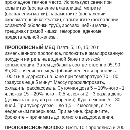
прохладное темное место. Используют свечи при
кольпитах (воспаление влагалища), метрите
(воспалении матки), параметрите (воспалении
околоматочной клетчатки), сальпингите (воспалении
слизистой оболочки труб), эрозиях шейки матки,
трещинах прямой кишки, геморрое, аденоме
предстательной железы.
ПРОПОЛИСНЫЙ МЕД
Взять 5, 10, 15, 20 г
измельченного прополиса, положить в эмалированную
посуду и нагреть на водяной бане по вязкой
консистенции. Затем добавить соответственно 95, 90,
85, 80 г пчелиного меда (общий вес его и прополиса –
100 г) и выдержать на бане при температуре 70 – 80
градусов еще 5 минут. Массу профильтровать,
охладить, расфасовать. Суточная доза 5 – 10%-ного - 1
ч. ложка 15 – 20%-ного – 0,5 ч. ложки 2 – 3 раза в день
(держать во рту до растворения). Курс лечения 5 – 30
дней. При туберкулезе – до 1,5 – 2 месяцев, с 2-х
недельным перерывом. При ангине, фарингите,
бронхите – принимать до полного выздоровления.
ПРОПОЛИСНОЕ МОЛОКО
Взять 10 г прополиса и 200