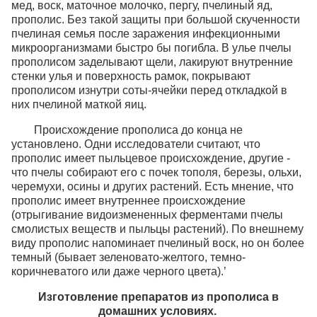
мед, воск, маточное молочко, пергу, пчелиный яд,
прополис. Без такой защиты при большой скученности
пчелиная семья после заражения инфекционными
микроорганизмами быстро бы погибла. В улье пчелы
прополисом заделывают щели, лакируют внутренние
стенки улья и поверхность рамок, покрывают
прополисом изнутри соты-ячейки перед откладкой в
них пчелиной маткой яиц.
Происхождение прополиса до конца не
установлено. Одни исследователи считают, что
прополис имеет пыльцевое происхождение, другие -
что пчелы собирают его с почек тополя, березы, ольхи,
черемухи, осины и других растений. Есть мнение, что
прополис имеет внутреннее происхождение
(отрыгивание видоизмененных ферментами пчелы
смолистых веществ и пыльцы растений). По внешнему
виду прополис напоминает пчелиный воск, но он более
темный (бывает зеленовато-желтого, темно-
коричневатого или даже черного цвета).’
Изго
товление препаратов из прополиса в
домашних условиях
.