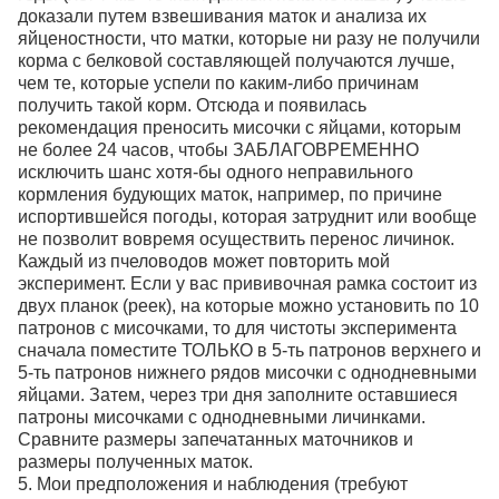
доказали путем взвешивания маток и анализа их
яйценостности, что матки, которые ни разу не получили
корма с белковой составляющей получаются лучше,
чем те, которые успели по каким-либо причинам
получить такой корм. Отсюда и появилась
рекомендация преносить мисочки с яйцами, которым
не более 24 часов, чтобы ЗАБЛАГОВРЕМЕННО
исключить шанс хотя-бы одного неправильного
кормления будующих маток, например, по причине
испортившейся погоды, которая затруднит или вообще
не позволит вовремя осуществить перенос личинок.
Каждый из пчеловодов может повторить мой
эксперимент. Если у вас прививочная рамка состоит из
двух планок (реек), на которые можно установить по 10
патронов с мисочками, то для чистоты эксперимента
сначала поместите ТОЛЬКО в 5-ть патронов верхнего и
5-ть патронов нижнего рядов мисочки с однодневными
яйцами. Затем, через три дня заполните оставшиеся
патроны мисочками с однодневными личинками.
Сравните размеры запечатанных маточников и
размеры полученных маток.
5. Мои предположения и наблюдения (требуют