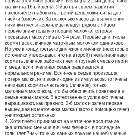
получаются либо рабочие пчелы (на 21-ый день), либо
матки (на 16-ый день). Яйцо при своем развитии
наклоняется набок и на третий день ложится на дно
ячейки (мисочки). За несколько часов до вылупления
личинки пчелы-кормилицы кладут рядом с яйцом
первую значительную порцию молочка, которая
превышает массу яйца в 3-4 раза. Первые дни пчелы
кормят всех личинок маточным молочком одинаково.
Но уже к концу третьего дня жизни личинки (некоторые
источники утверждают, что на второй) пчелы начинают
кормить личинок рабочих пчел и трутней смесью перги
и меда, если пчелиная семья развивается в
нормальном режиме. Если-же в семье произошла
потеря матки, или возник один из импульсов, то пчелы
начинают кормить часть яиц (личинок) только
маточным молочком, что бы обеспечить появление в
семье новых маток. В естественных условиях пчелы
выращивают, как правило, 2-6 маток и затем первая
вышедшая из маточника матка (часто с помощью пчел)
уничтожает остальных.
4. Хотя пчелы принимают на маточное воспитание
значительно меньше яич чем личинок, в последние
годы (лет 7-мь- точных данных пока не нашел) ученые