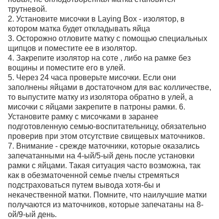
трутневой.
2. Установите мисочки в Laying Box - изолятор, в
котором матка будет откладывать яйца
3. Осторожно отловите матку с помощью специальных
щипцов и поместите ее в изолятор.
4. Закрепите изолятор на соте , либо на рамке без
вощины и поместите его в улей.
5. Через 24 часа проверьте мисочки. Если они
заполнены яйцами в достаточном для вас колличестве,
то выпустите матку из изолятора обратно в улей, а
мисочки с яйцами закрепите в патроны рамки. 6.
Установите рамку с мисочками в заранее
подготовленную семью-воспитательницу, обязательно
проверив при этом отсутствие свищевых маточников.
7. Внимание - срежде маточники, которые оказались
запечатанными на 4-ый/5-ый день после установки
рамки с яйцами. Такая ситуация часто возможна, так
как в обезматоченной семье пчелы стремяться
подстраховаться путем вывода хотя-бы и
некачественной матки. Помните, что наилучшие матки
получаются из маточников, которые запечатаны на 8-
ой/9-ый день.