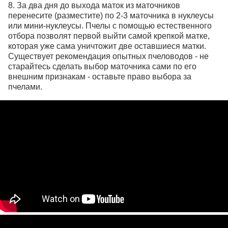
8. За два дня до выхода маток из маточников
перенесите (разместите) по 2-3 маточника в нуклеусы
или мини-нуклеусы. Пчелы с помощью естественного
отбора позволят первой выйти самой крепкой матке,
которая уже сама уничтожит две оставшиеся матки.
Существует рекомендация опытных пчеловодов - не
старайтесь сделать выбор маточника сами по его
внешним признакам - оставьте право выбора за
пчелами.