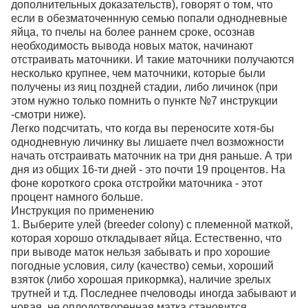
дополнительных доказательств), говорят о том, что
если в обезматоченнную семью попали однодневные
яйца, то пчелы на более раннем сроке, осознав
необходимость вывода новых маток, начинают
отстраивать маточники. И такие маточники получаются
несколько крупнее, чем маточники, которые были
получены из яиц поздней стадии, либо личинок (при
этом нужно только помнить о пункте №7 инструкции
-смотри ниже).
Легко подсчитать, что когда вы переносите хотя-бы
однодневную личинку вы лишаете пчел возможности
начать отстраивать маточник на три дня раньше. А три
дня из общих 16-ти дней - это почти 19 процентов. На
фоне короткого срока отстройки маточника - этот
процент намного больше.
Инструкция по применению
1. Выберите улей (breeder colony) с племенной маткой,
которая хорошо откладывает яйца. Естественно, что
при выводе маток нельзя забывать и про хорошие
погодные условия, силу (качество) семьи, хороший
взяток (либо хорошая прикормка), наличие зрелых
трутней и т.д. Последнее пчеловоды иногда забывают и
новая, не оплодотворенная матка становится