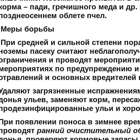
корма – пади, гречишного меда и др.
позднеосеннем облете пчел.
Меры борьбы
При средней и сильной степени пор
ноземы пасеку считают неблагополу
ограничения и проводят мероприяти
мероприятиях по предупреждению и
отравлений и основных вредителей 
Удаляют загрязненные испражнения
донья ульев, заменяют корм, перес
продезинфицированные ульи и хоро
При появлении поноса в зимнее вр
проводят
ранний очистительный о
донья, проверяют кормовые запасы,