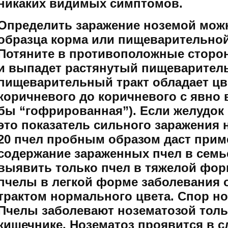
никаких видимых симптомов.
Определить заражение ноземой мож
образца корма или пищеварительно
Потяните в противоположные сторо
и выпадет растянутый пищеварител
пищеварительный тракт обладает цв
коричневого до коричневого с явно
бы “гофрированная”). Если желудок 
это показатель сильного заражения 
20 пчел пробным образом даст прим
содержание зараженных пчел в семь
выявить только пчел в тяжелой форм
пчелы в легкой форме заболевания
трактом нормального цвета. Спор н
Пчелы заболевают нозематозой тол
кишечнике. Нозематоз проявится в с