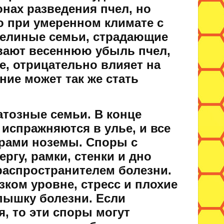
онах разведения пчел, но
о при умеренном климате с
челиные семьи, страдающие
ывают весеннюю убыль пчел,
е, отрицательно влияет на
ние может так же стать
атозные семьи. В конце
испражняются в улье, и все
орами ноземы. Споры с
ргу, рамки, стенки и дно
 распространителем болезни.
зком уровне, стресс и плохие
пышку болезни. Если
, то эти споры могут