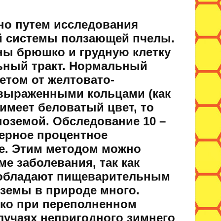
но путем исследования
й системы ползающей пчелы.
ны брюшко и грудную клетку
ьный тракт. Нормальный
етом от желтовато-
 выраженными кольцами (как
имеет беловатый цвет, то
ноземой. Обследование 10 –
ерное процентное
е. Этим методом можно
е заболевания, так как
 обладают пищеварительным
оземы в природе много.
ько при переполненном
лучаях непригодного зимнего