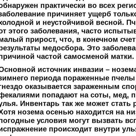
обнаружен практически во всех реги
заболевание причиняет ущерб тольк
холодной и неустойчивой весной. П
от этого заболевания, часто испыт
малый прирост, что, в конечном счет
результаты медосбора. Это заболева
причиной частой самосменой матки.
Основной источник инвазии – нозем
зимнего периода пораженные пчелы 
гнездо оказывается зараженным сп
фекалиями попадают на соты, мед, пе
улья. Инвентарь так же может стать
Хотя нозема осенью находится на ни
погодные условия могут вызвать вс
испражнение происходит внутри улья