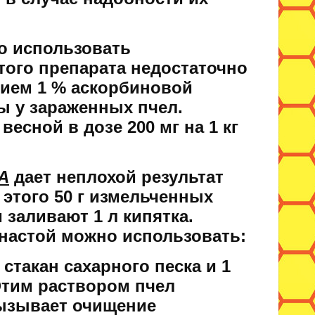
о использовать
того препарата недостаточно
нием 1 % аскорбиновой
ы у зараженных пчел.
есной в дозе 200 мг на 1 кг
А
дает неплохой результат
 этого 50 г измельченных
 заливают 1 л кипятка.
м настой можно использовать:
 стакан сахарного песка и 1
Этим раствором пчел
вызывает очищение