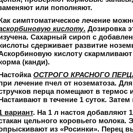
заменяют или пополняют.
Как симптоматическое лечение можн
аскорбиновую кислоту
.
Дозировка э
изучена. Сахарный сироп с добавле
кислоты сдерживает развитие нозем
Аскорбиновую кислоту скармливают в
корма (канди).
Настойка
ОСТРОГО КРАСНОГО ПЕРЦ
при лечение пчел от нозематоза. Для
стручков перца помещают в термос и
Настаивают в течение 1 суток. Зате
1 вариант
. На 1 л настоя добавляют 1
стакан цельного коровьего молока. 
опрыскивают из «Росинки». Перец 