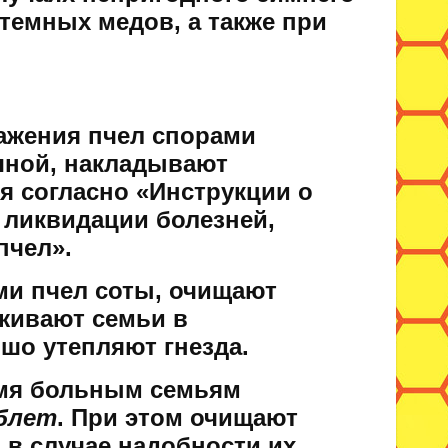
 темных медов, а также при
ажения пчел спорами
чной, накладывают
я согласно «Инструкции о
 ликвидации болезней,
пчел».
ми пчел соты, очищают
аживают семьи в
шо утепляют гнезда.
емя больным семьям
блет
. При этом очищают
 в случае надобности их