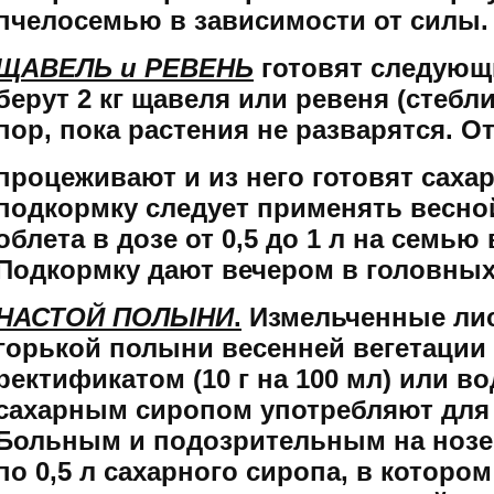
пчелосемью в зависимости от силы.
ЩАВЕЛЬ и РЕВЕНЬ
готовят следующи
берут 2 кг щавеля или ревеня (стебли
пор, пока растения не разварятся. О
процеживают и из него готовят саха
подкормку следует применять весно
облета в дозе от 0,5 до 1 л на семью
Подкормку дают вечером в головны
НАСТОЙ ПОЛЫНИ
.
Измельченные лис
горькой полыни весенней вегетации
ректификатом (10 г на 100 мл) или во
сахарным сиропом употребляют для
Больным и подозрительным на нозе
по 0,5 л сахарного сиропа, в котор