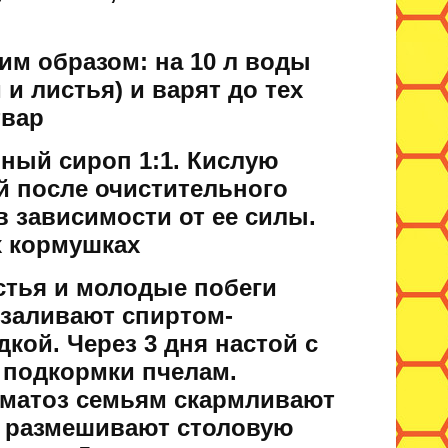
м образом: на 10 л воды
 и листья) и варят до тех
твар
рный сироп 1:1. Кислую
й после очистительного
 в зависимости от ее силы.
х кормушках
тья и молодые побеги
 заливают спиртом-
дкой. Через 3 дня настой с
 подкормки пчелам.
матоз семьям скармливают
ом размешивают столовую