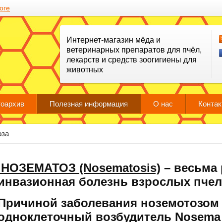
оге
Интернет-магазин мёда и
ветеринарных препаратов для пчёл,
лекарств и средств зоогигиены для
животных
оархив
Полезная информация
О нас
Конта
оза
НОЗЕМАТОЗ
(Nosematosis)
– весьма 
инвазионная болезнь взрослых пчел,
Причиной заболевания ноземотозом
одноклеточный возбудитель Nosema 