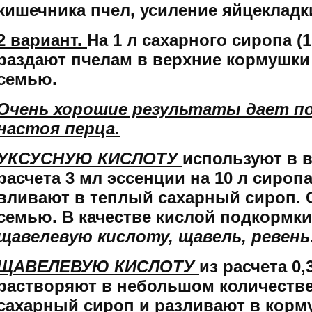
кишечника пчел, усиление яйцекладк
2 вариант.
На 1 л сахарного сиропа (1
раздают пчелам в верхние кормушки 
семью.
Очень хорошие результаты дает по
настоя перца.
УКСУСНУЮ КИСЛОТУ
используют в 
расчета 3 мл эссенции на 10 л сиропа
вливают в теплый сахарный сироп. С
семью. В качестве кислой подкормк
щавелевую кислоту, щавель, ревень
ЩАВЕЛЕВУЮ КИСЛОТУ
из расчета 0,
растворяют в небольшом количестве
сахарный сироп и разливают в кормуш