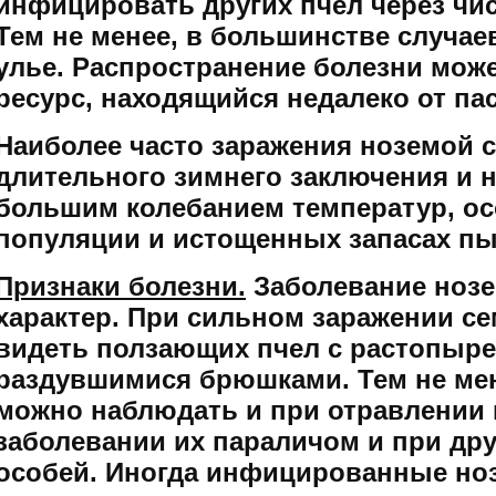
инфицировать других пчел через чис
Тем не менее, в большинстве случа
улье. Распространение болезни мож
ресурс, находящийся недалеко от пас
Наиболее часто заражения ноземой с
длительного зимнего заключения и 
большим колебанием температур, о
популяции и истощенных запасах п
Признаки болезни.
Заболевание ноз
характер. При сильном заражении с
видеть ползающих пчел с растопыр
раздувшимися брюшками. Тем не мен
можно наблюдать и при отравлении 
заболевании их параличом и при др
особей. Иногда инфицированные но