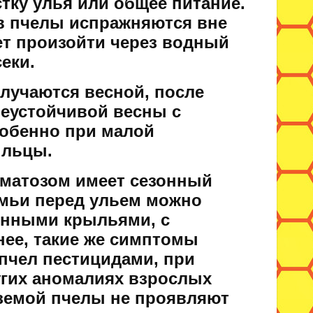
тку улья или общее питание.
ев пчелы испражняются вне
ет произойти через водный
еки.
лучаются весной, после
неустойчивой весны с
собенно при малой
ыльцы.
ематозом имеет сезонный
емьи перед ульем можно
енными крыльями, с
ее, такие же симптомы
пчел пестицидами, при
угих аномалиях взрослых
земой пчелы не проявляют