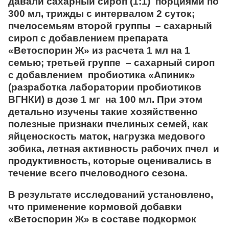
давали сахарный сироп (1:1) порциями по
300 мл, трижды с интервалом 2 суток;
пчелосемьям второй группы – сахарный
сироп с добавлением препарата
«
Ветоспорин Ж
» из расчета 1 мл на 1
семью; третьей группе – сахарный сироп
с добавлением пробиотика «
Апиник
»
(разработка лаборатории пробиотиков
ВГНКИ) в дозе 1 мг на 100 мл. При этом
детально изучены такие хозяйственно
полезные признаки пчелиных семей, как
яйценоскость маток, нагрузка медового
зобика, летная активность рабочих пчел и
продуктивность, которые оценивались в
течение всего пчеловодного сезона.
В результате исследований установлено,
что применение кормовой добавки
«
Ветоспорин Ж
» в составе подкормок