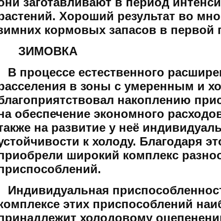
они заготавливают в период интенс
растений. Хороший результат во мног
зимних кормовых запасов в первой п
ЗИМОВКА
В процессе естественного расширен
расселения в зоны с умеренным и х
благоприятствовал накоплению при
на обеспечение экономного расходов
также на развитие у неё индивидуа
устойчивости к холоду. Благодаря 
приобрели широкий комплекс разно
приспособлений.
Индивидуальная приспособленность
комплексе этих приспособлений наи
принадлежит холодовому оцепенени