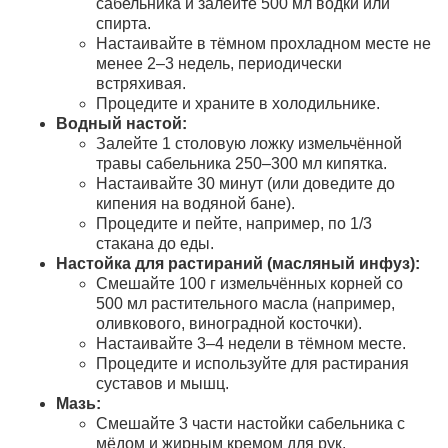
сабельника и залейте 500 мл водки или
спирта.
Настаивайте в тёмном прохладном месте не
менее 2–3 недель, периодически
встряхивая.
Процедите и храните в холодильнике.
Водный настой:
Залейте 1 столовую ложку измельчённой
травы сабельника 250–300 мл кипятка.
Настаивайте 30 минут (или доведите до
кипения на водяной бане).
Процедите и пейте, например, по 1/3
стакана до еды.
Настойка для растираний (масляный инфуз):
Смешайте 100 г измельчённых корней со
500 мл растительного масла (например,
оливкового, виноградной косточки).
Настаивайте 3–4 недели в тёмном месте.
Процедите и используйте для растирания
суставов и мышц.
Мазь:
Смешайте 3 части настойки сабельника с
мёдом и жирным кремом для рук.