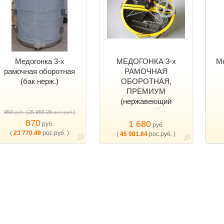
Медогонка 3-х
МЕДОГОНКА 3-х
М
рамочная оборотная
РАМОЧНАЯ
(бак нерж.)
ОБОРОТНАЯ,
ПРЕМИУМ
(нержавеющий
металл)
950
(25 956.28
)
руб.
рос.руб.
870
1 680
руб.
руб.
(
23 770.49
рос.руб. )
(
45 901.64
рос.руб. )