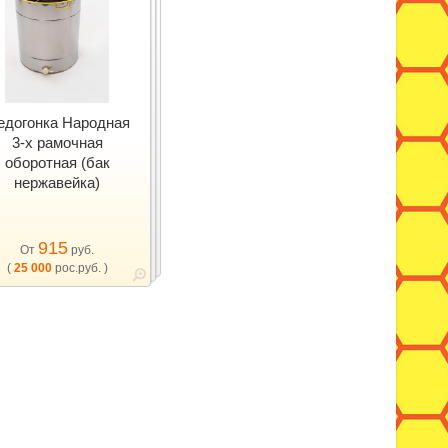
едогонка Народная
3-х рамочная
оборотная (бак
нержавейка)
915
От
руб.
(
25 000
рос.руб. )