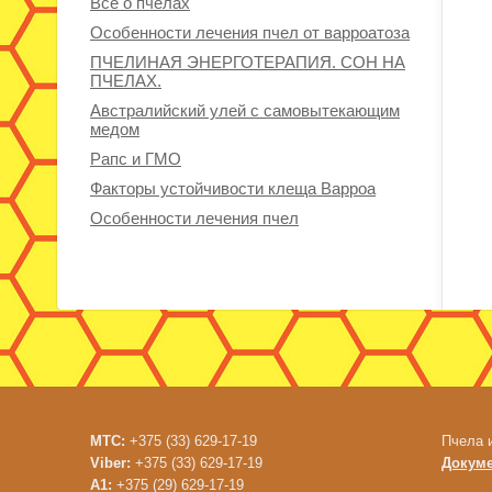
Все о пчелах
Особенности лечения пчел от варроатоза
ПЧЕЛИНАЯ ЭНЕРГОТЕРАПИЯ. СОН НА
ПЧЕЛАХ.
Австралийский улей с самовытекающим
медом
Рапс и ГМО
Факторы устойчивости клеща Варроа
Особенности лечения пчел
МТС:
+375 (33) 629-17-19
Пчела 
Viber:
+375 (33) 629-17-19
Докум
A1:
+375 (29) 629-17-19