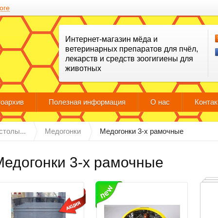
оге
Интернет-магазин мёда и
ветеринарных препаратов для пчёл,
лекарств и средств зоогигиены для
животных
оархив
Полезная информация
О нас
Конта
столы...
Медогонки
Медогонки 3-х рамочные
Медогонки 3-х рамочные