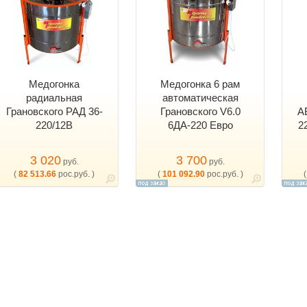
Медогонка
Медогонка 6 рам
радиальная
автоматическая
Грановского РАД 36-
Грановского V6.0
А
220/12В
6ДА-220 Евро
2
3 020
3 700
руб.
руб.
(
82 513.66
рос.руб. )
(
101 092.90
рос.руб. )