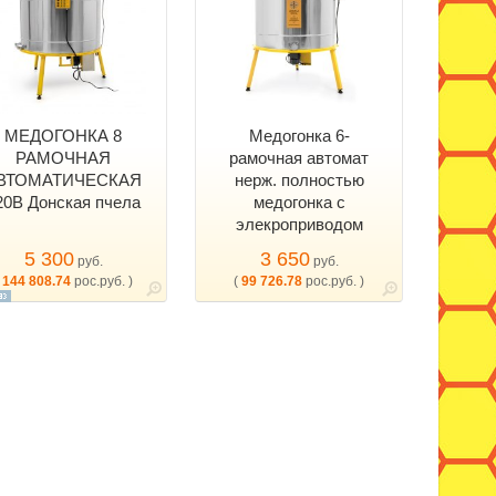
МЕДОГОНКА 8
Медогонка 6-
РАМОЧНАЯ
рамочная автомат
ВТОМАТИЧЕСКАЯ
нерж. полностью
20В Донская пчела
медогонка с
элекроприводом
5 300
3 650
руб.
руб.
(
144 808.74
рос.руб. )
(
99 726.78
рос.руб. )