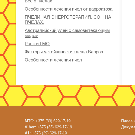
Все о пчелах
Особенности лечения пчел от варроатоза
ПЧЕЛИНАЯ ЭНЕРГОТЕРАПИЯ. СОН НА
ПЧЕЛАХ.
Австралийский улей с самовытекающим
медом
Рапс и ГМО
Факторы устойчивости клеща Варроа
Особенности лечения пчел
МТС:
+375 (33) 629-17-19
Пчела 
Viber:
+375 (33) 629-17-19
Докум
A1:
+375 (29) 629-17-19