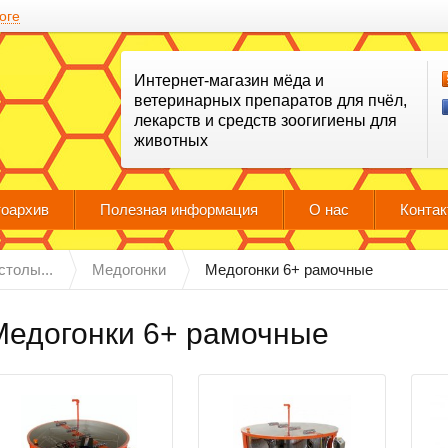
оге
Интернет-магазин мёда и
ветеринарных препаратов для пчёл,
лекарств и средств зоогигиены для
животных
оархив
Полезная информация
О нас
Конта
столы...
Медогонки
Медогонки 6+ рамочные
Медогонки 6+ рамочные