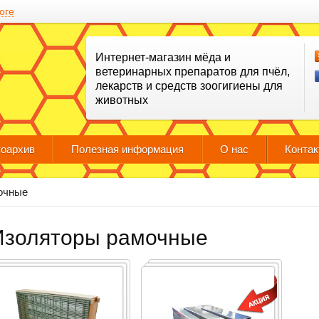
оге
Интернет-магазин мёда и
ветеринарных препаратов для пчёл,
лекарств и средств зоогигиены для
животных
оархив
Полезная информация
О нас
Конта
очные
Изоляторы рамочные