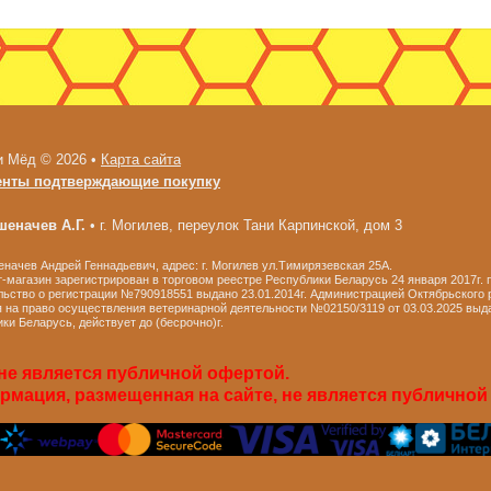
и Мёд © 2026 •
Карта сайта
енты подтверждающие покупку
еначев А.Г.
•
г. Могилев, переулок Тани Карпинской, дом 3
ачев Андрей Геннадьевич, адрес: г. Могилев ул.Тимирязевская 25А.
-магазин зарегистрирован в торговом реестре Республики Беларусь 24 января 2017г.
ьство о регистрации №790918551 выдано 23.01.2014г. Администрацией Октябрьского р
 на право осуществления ветеринарной деятельности №02150/3119 от 03.03.2025 выд
ки Беларусь, действует до (бесрочно)г.
не является публичной офертой.
мация, размещенная на сайте, не является публичной