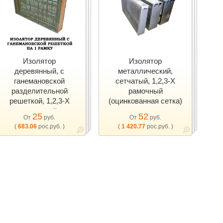
Изолятор
Изолятор
деревянный, с
металлический,
ганемановской
сетчатый, 1,2,3-Х
разделительной
рамочный
решеткой, 1,2,3-Х
(оцинкованная сетка)
рамочный
25
52
От
руб.
От
руб.
(пластиковая сетка)
(
683.06
рос.руб. )
(
1 420.77
рос.руб. )