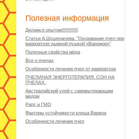
Полезная информация
Делимся опытом!!!!!!!!!!!!!
Статья А.Шушеначева. "Окуривание пчел при
варроатозе дымной пушкой «Варомор»"
Полезные свойства мёда
Все о пчелах
Особенности лечения пчел от варроатоза
ПЧЕЛИНАЯ ЭНЕРГОТЕРАПИЯ. СОН НА
ПЧЕЛАХ.
Австралийский улей с самовытекающим
медом
Рапс и ГМО
Факторы устойчивости клеща Варроа
Особенности лечения пчел