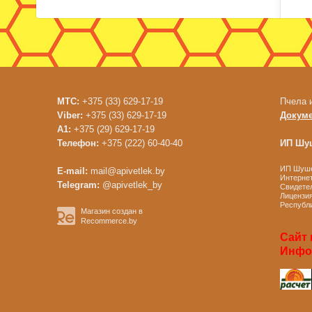
МТС:
+375 (33) 629-17-19
Пчела 
Viber:
+375 (33) 629-17-19
Докум
A1:
+375 (29) 629-17-19
Телефон:
+375 (222) 60-40-40
ИП Шуш
ИП Шушен
E-mail:
mail@apivetlek.by
Интернет
Telegram:
@apivetlek_by
Свидетел
Лицензия
Республи
Магазин создан в
Recommerce.by
Сайт 
Инфор