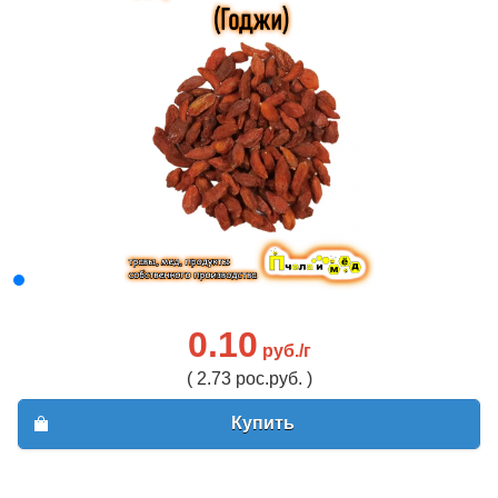
0.10
руб./г
( 2.73 рос.руб. )
Купить