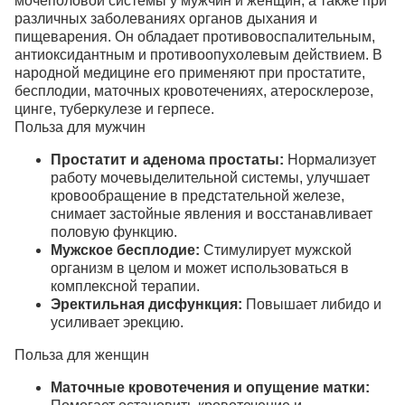
мочеполовой системы у мужчин и женщин, а также при
различных заболеваниях органов дыхания и
пищеварения.
Он обладает противовоспалительным,
антиоксидантным и противоопухолевым действием.
В
народной медицине его применяют при простатите,
бесплодии, маточных кровотечениях, атеросклерозе,
цинге, туберкулезе и герпесе.
Польза для мужчин
Простатит и аденома простаты:
Нормализует
работу мочевыделительной системы, улучшает
кровообращение в предстательной железе,
снимает застойные явления и восстанавливает
половую функцию.
Мужское бесплодие:
Стимулирует мужской
организм в целом и может использоваться в
комплексной терапии.
Эректильная дисфункция:
Повышает либидо и
усиливает эрекцию.
Польза для женщин
Маточные кровотечения и опущение матки: