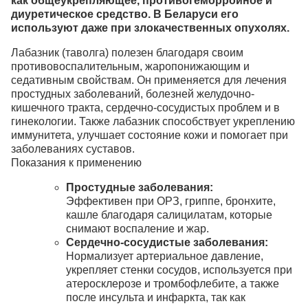
как общеукрепляющее, противогеморройное и
диуретическое средство. В Беларуси его
используют даже при злокачественных опухолях.
Лабазник (таволга) полезен благодаря своим
противовоспалительным, жаропонижающим и
седативным свойствам.
Он применяется для лечения
простудных заболеваний, болезней желудочно-
кишечного тракта, сердечно-сосудистых проблем и в
гинекологии.
Также лабазник способствует укреплению
иммунитета, улучшает состояние кожи и помогает при
заболеваниях суставов.
Показания к применению
Простудные заболевания:
Эффективен при ОРЗ, гриппе, бронхите,
кашле благодаря салицилатам, которые
снимают воспаление и жар.
Сердечно-сосудистые заболевания:
Нормализует артериальное давление,
укрепляет стенки сосудов, используется при
атеросклерозе и тромбофлебите, а также
после инсульта и инфаркта, так как