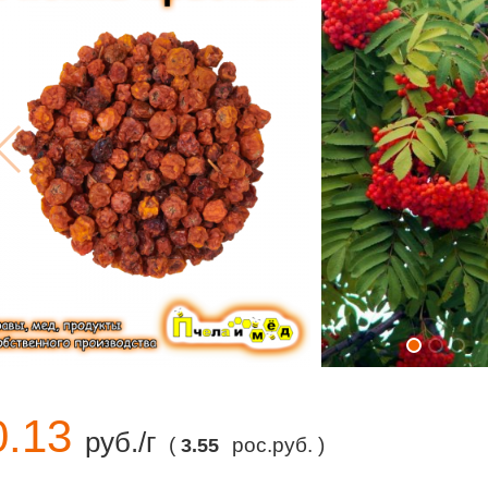
0.13
руб./г
(
рос.руб. )
3.55