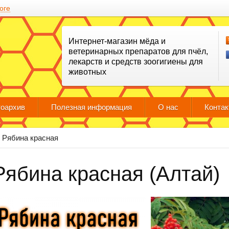
оге
Интернет-магазин мёда и
ветеринарных препаратов для пчёл,
лекарств и средств зоогигиены для
животных
оархив
Полезная информация
О нас
Конта
Рябина красная
Рябина красная (Алтай)