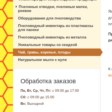
Пчелиные отводки, пчелиные матки,
роевни
Я
д
Оборудование для пчеловодства
пл
Пчеловодный инвентарь из пластмассы
для пасеки
П
Пчеловодный инвентарь из металла
р
Уникальные товары со скидкой
Чай, травы, коренья, плоды
Натуральное мыло с нуля
К
в
Обработка заказов
Пн, Вт, Ср, Чт, Пт:
с 09:00 до 17:00
Сб:
с 09:00 до 15:00
Вс:
Выходной