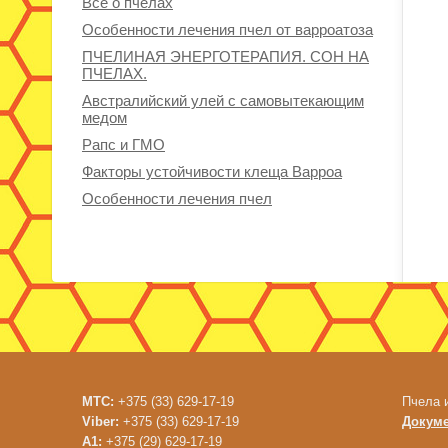
Все о пчелах
Особенности лечения пчел от варроатоза
ПЧЕЛИНАЯ ЭНЕРГОТЕРАПИЯ. СОН НА
ПЧЕЛАХ.
Австралийский улей с самовытекающим
медом
Рапс и ГМО
Факторы устойчивости клеща Варроа
Особенности лечения пчел
МТС:
+375 (33) 629-17-19
Пчела 
Viber:
+375 (33) 629-17-19
Докум
A1:
+375 (29) 629-17-19