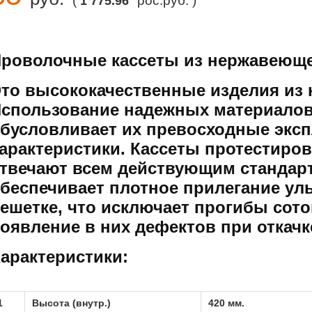
(
рос.руб. )
1 775.96
роволочные кассеты из нержавеюще
то высококачественные изделия из
спользование надежных материалов
бусловливает их превосходные экс
арактеристики. Кассеты протестиро
твечают всем действующим стандарт
беспечивает плотное прилегание ул
ешетке, что исключает прогибы сото
оявление в них дефектов при откачк
арактеристики:
1
Высота (внутр.)
420 мм.