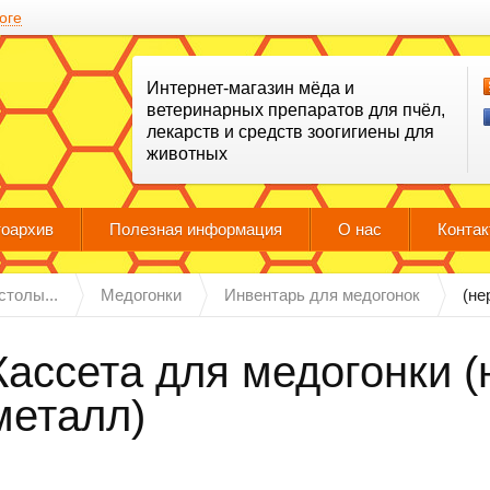
оге
Интернет-магазин мёда и
ветеринарных препаратов для пчёл,
лекарств и средств зоогигиены для
животных
оархив
Полезная информация
О нас
Конта
столы...
Медогонки
Инвентарь для медогонок
(не
Кассета для медогонки
металл)