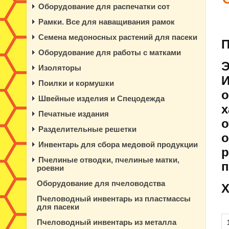
Оборудование для распечатки сот
Рамки. Все для наващивания рамок
Семена медоносных растений для пасеки
П
Оборудование для работы с матками
Э
Изоляторы
И
Поилки и кормушки
о
Швейные изделия и Спецодежда
х
Печатные издания
о
Разделительные решетки
о
Инвентарь для сбора медовой продукции
р
Пчелиные отводки, пчелиные матки,
п
роевни
Оборудование для пчеловодства
Х
Пчеловодный инвентарь из пластмассы
для пасеки
Пчеловодный инвентарь из металла