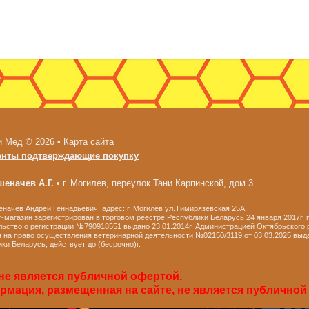
и Мёд © 2026 •
Карта сайта
енты подтверждающие покупку
еначев А.Г.
•
г. Могилев, переулок Тани Карпинской, дом 3
ачев Андрей Геннадьевич, адрес: г. Могилев ул.Тимирязевская 25А.
-магазин зарегистрирован в торговом реестре Республики Беларусь 24 января 2017г.
ьство о регистрации №790918551 выдано 23.01.2014г. Администрацией Октябрьского р
 на право осуществления ветеринарной деятельности №02150/3119 от 03.03.2025 выд
ки Беларусь, действует до (бесрочно)г.
не является публичной офертой.
мация, размещенная на сайте, не является публичной