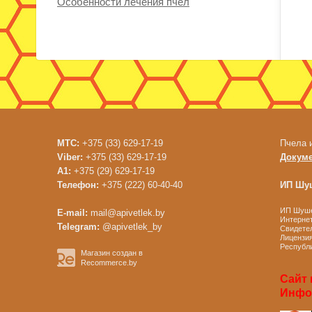
Особенности лечения пчел
МТС:
+375 (33) 629-17-19
Пчела 
Viber:
+375 (33) 629-17-19
Докум
A1:
+375 (29) 629-17-19
Телефон:
+375 (222) 60-40-40
ИП Шуш
ИП Шушен
E-mail:
mail@apivetlek.by
Интернет
Telegram:
@apivetlek_by
Свидетел
Лицензия
Республи
Магазин создан в
Recommerce.by
Сайт 
Инфор