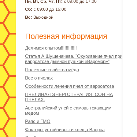
Пн, Вт, Ср, Чт, Пт:
с 09:00 до 17:00
Сб:
с 09:00 до 15:00
Вс:
Выходной
Полезная информация
Делимся опытом!!!!!!!!!!!!!
Статья А.Шушеначева. "Окуривание пчел при
варроатозе дымной пушкой «Варомор»"
Полезные свойства мёда
Все о пчелах
Особенности лечения пчел от варроатоза
ПЧЕЛИНАЯ ЭНЕРГОТЕРАПИЯ. СОН НА
ПЧЕЛАХ.
Австралийский улей с самовытекающим
медом
Рапс и ГМО
Факторы устойчивости клеща Варроа