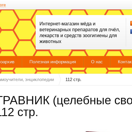
оге
Интернет-магазин мёда и
ветеринарных препаратов для пчёл,
лекарств и средств зоогигиены для
животных
оархив
Полезная информация
О нас
Конта
самоучители, энциклопедии
112 стр.
ТРАВНИК (целебные сво
112 стр.