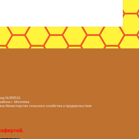
 под №365510.
айона г. Могилева.
ана Министерство сельского хозяйства и продовольствия
 офертой.