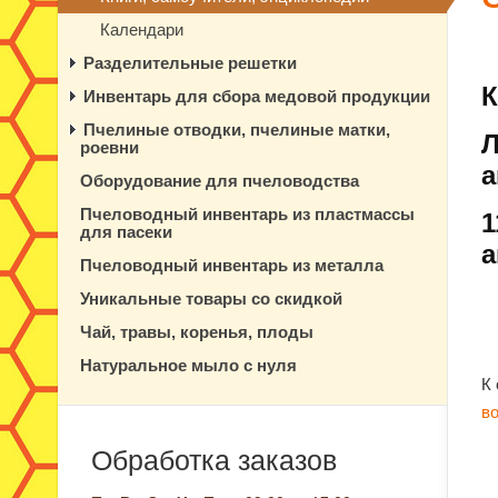
Календари
Разделительные решетки
К
Инвентарь для сбора медовой продукции
Пчелиные отводки, пчелиные матки,
Л
роевни
а
Оборудование для пчеловодства
Пчеловодный инвентарь из пластмассы
1
для пасеки
а
Пчеловодный инвентарь из металла
Уникальные товары со скидкой
Чай, травы, коренья, плоды
Натуральное мыло с нуля
К
в
Обработка заказов