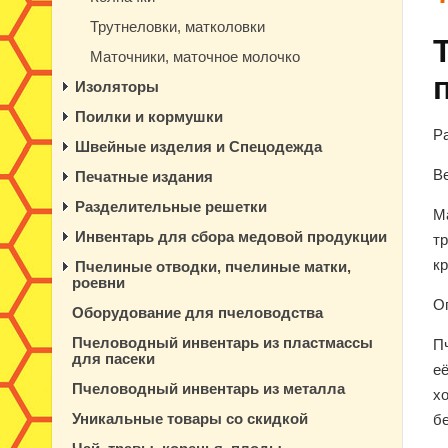
Трутнеловки, матколовки
Маточники, маточное молочко
Изоляторы
Поилки и кормушки
Р
Швейные изделия и Спецодежда
Ве
Печатные издания
Разделительные решетки
М
Инвентарь для сбора медовой продукции
тр
к
Пчелиные отводки, пчелиные матки,
роевни
О
Оборудование для пчеловодства
Пчеловодный инвентарь из пластмассы
П
для пасеки
е
Пчеловодный инвентарь из металла
хо
Уникальные товары со скидкой
б