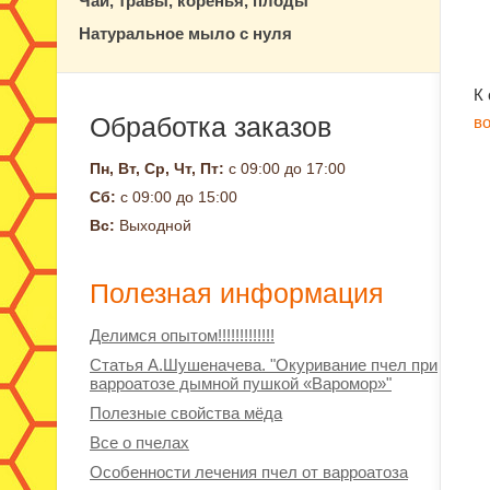
Чай, травы, коренья, плоды
Натуральное мыло с нуля
К
Обработка заказов
в
Пн, Вт, Ср, Чт, Пт:
с 09:00 до 17:00
Сб:
с 09:00 до 15:00
Вс:
Выходной
Полезная информация
Делимся опытом!!!!!!!!!!!!!
Статья А.Шушеначева. "Окуривание пчел при
варроатозе дымной пушкой «Варомор»"
Полезные свойства мёда
Все о пчелах
Особенности лечения пчел от варроатоза