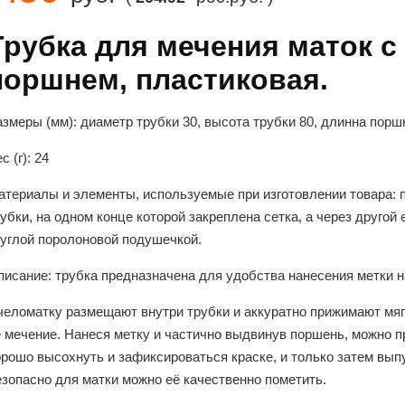
Трубка для мечения маток 
поршнем, пластиковая.
азмеры (мм):
диаметр трубки 30, высота трубки 80, длинна порш
с (г):
24
атериалы и элементы, используемые при изготовлении товара:
п
убки, на одном конце которой закреплена сетка, а через друго
руглой поролоновой подушечкой.
писание:
трубка предназначена для удобства нанесения метки н
челоматку размещают внутри трубки и аккуратно прижимают мягк
ё мечение. Нанеся метку и частично выдвинув поршень, можно п
рошо высохнуть и зафиксироваться краске, и только затем выпу
езопасно для матки можно её качественно пометить.