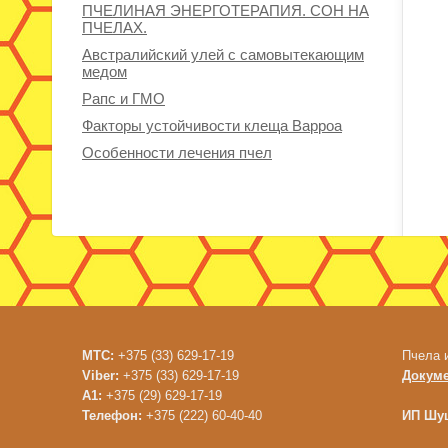
ПЧЕЛИНАЯ ЭНЕРГОТЕРАПИЯ. СОН НА
ПЧЕЛАХ.
Австралийский улей с самовытекающим
медом
Рапс и ГМО
Факторы устойчивости клеща Варроа
Особенности лечения пчел
МТС:
+375 (33) 629-17-19
Пчела 
Viber:
+375 (33) 629-17-19
Докум
A1:
+375 (29) 629-17-19
Телефон:
+375 (222) 60-40-40
ИП Шуш