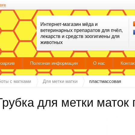
оге
Интернет-магазин мёда и
ветеринарных препаратов для пчёл,
лекарств и средств зоогигиены для
животных
оархив
Полезная информация
О нас
Конта
боты с матками
Для метки матки
пластмассовая
Трубка для метки маток