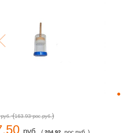
6
(
)
163.93
руб.
рос.руб.
7.50
руб.
(
рос.руб. )
204.92