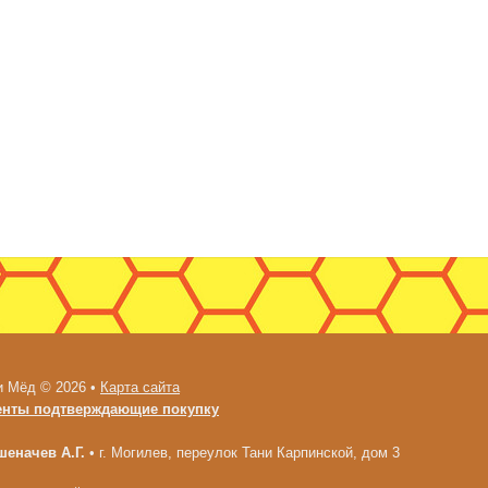
и Мёд © 2026 •
Карта сайта
енты подтверждающие покупку
еначев А.Г.
•
г. Могилев, переулок Тани Карпинской, дом 3