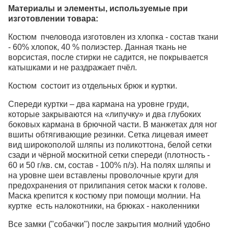
Материалы и элементы, используемые при
изготовлении товара:
Костюм пчеловода изготовлен из хлопка - состав ткани
- 60% хлопок, 40 % полиэстер. Данная ткань не
ворсистая, после стирки не садится, не покрывается
катышками и не раздражает пчёл.
Костюм состоит из отдельных брюк и куртки.
Спереди куртки – два кармана на уровне груди,
которые закрываются на «липучку» и два глубоких
боковых кармана в брючной части. В манжетах для ног
вшиты обтягивающие резинки. Сетка лицевая имеет
вид широкополой шляпы из поликоттона, белой сетки
сзади и чёрной москитной сетки спереди (плотность -
60 и 50 г/кв. см, состав - 100% п/э). На полях шляпы и
на уровне шеи вставлены проволочные круги для
предохранения от прилипания сеток маски к голове.
Маска крепится к костюму при помощи молнии. На
куртке есть налокотники, на брюках - наколенники
Все замки ("собачки") после закрытия молний удобно