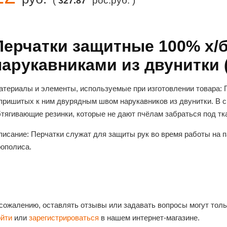
(
рос.руб. )
327.87
Перчатки защитные 100% х/
нарукавниками из двунитки (
атериалы и элементы, используемые при изготовлении товара:
 пришитых к ним двурядным швом нарукавников из двунитки. В 
тягивающие резинки, которые не дают пчёлам забраться под тк
писание:
Перчатки служат для защиты рук во время работы на па
рополиса.
 сожалению, оставлять отзывы или задавать вопросы могут тол
ойти
или
зарегистрироваться
в нашем интернет-магазине.