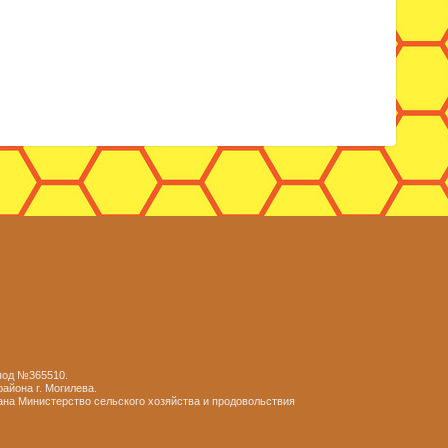
 под №365510.
айона г. Могилева.
ана Министерство сельского хозяйства и продовольствия