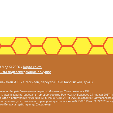
и Мёд © 2026 •
Карта сайта
енты подтверждающие покупку
еначев А.Г.
•
г. Могилев, переулок Тани Карпинской, дом 3
ачев Андрей Геннадьевич, адрес: г. Могилев ул.Тимирязевская 25А.
-магазин зарегистрирован в торговом реестре Республики Беларусь 24 января 2017г.
ьство о регистрации №790918551 выдано 23.01.2014г. Администрацией Октябрьского р
 на право осуществления ветеринарной деятельности №02150/3119 от 03.03.2025 выд
ки Беларусь, действует до (бесрочно)г.