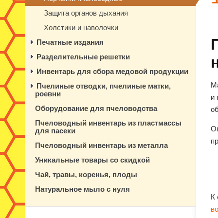
Защита органов дыхания
Холстики и наволочки
Печатные издания
Разделительные решетки
Инвентарь для сбора медовой продукции
М
Пчелиные отводки, пчелиные матки,
роевни
и
Оборудование для пчеловодства
об
Пчеловодный инвентарь из пластмассы
О
для пасеки
п
Пчеловодный инвентарь из металла
Уникальные товары со скидкой
Чай, травы, коренья, плоды
Натуральное мыло с нуля
К
в