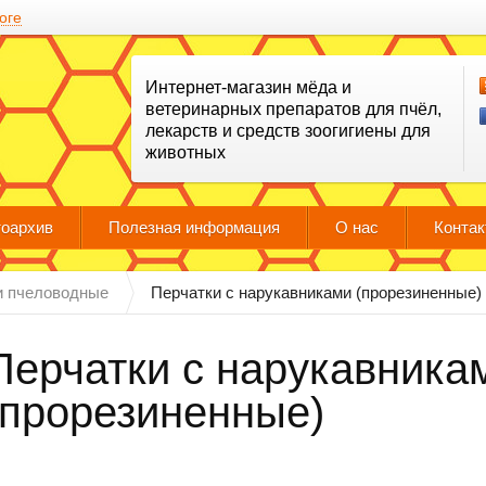
оге
Интернет-магазин мёда и
ветеринарных препаратов для пчёл,
лекарств и средств зоогигиены для
животных
оархив
Полезная информация
О нас
Конта
и пчеловодные
Перчатки с нарукавниками (прорезиненные)
Перчатки с нарукавника
(прорезиненные)