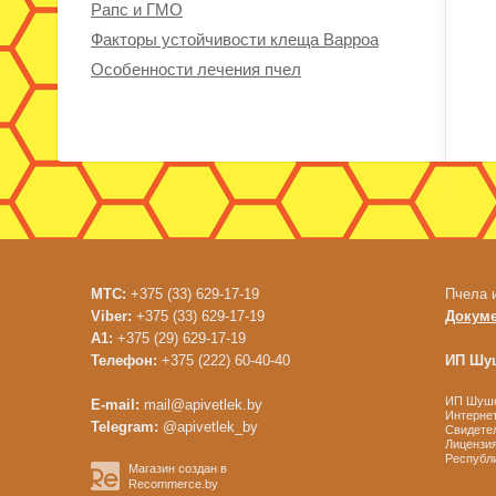
Рапс и ГМО
Факторы устойчивости клеща Варроа
Особенности лечения пчел
МТС:
+375 (33) 629-17-19
Пчела 
Viber:
+375 (33) 629-17-19
Докум
A1:
+375 (29) 629-17-19
Телефон:
+375 (222) 60-40-40
ИП Шуш
ИП Шушен
E-mail:
mail@apivetlek.by
Интернет
Telegram:
@apivetlek_by
Свидетел
Лицензия
Республи
Магазин создан в
Recommerce.by