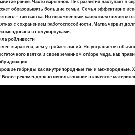
азвитие ранее. Часто взрывное. Пик развития наступает в се
ожет образовывать большие семьи. Семья эффективно испол
ретьего – три взятка. Но несомненным качеством является 
зятках с сохранением работоспособности .Матка червит дол
екомендована с полукорпусами.
ила ройливости
олее выражена, чем у тройзек линий. Но устраняется обы
остаточного взятка и своевременном отборе меда, как прави
ибридизация
орошие гибриды как внутрипородные так и межпородные. Хо
2.Более рекомендовано использование в качестве материнс