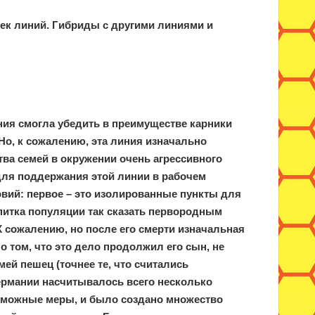
ек линий. Гибриды с другими линиями и
иния смогла убедить в преимуществе карники
Но, к сожалению, эта линия изначально
ва семей в окружении очень агрессивного
для поддержания этой линии в рабочем
вий: первое – это изолированные пункты для
питка популяции так сказать первородным
 сожалению, но после его смерти изначальная
 том, что это дело продолжил его сын, не
й пешец (точнее те, что считались
ермании насчитывалось всего несколько
озможные меры, и было создано множество