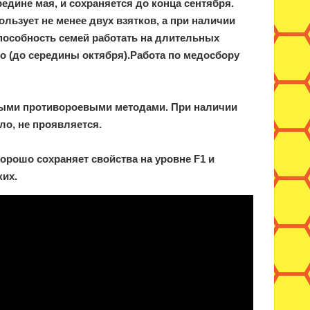
редине мая, и сохраняется до конца сентября.
ьзует не менее двух взятков, а при наличии
способность семей работать на длительных
го (до середины октября).Работа по медосбору
чными противороевыми методами. При наличии
ло, не проявляется.
рошо сохраняет свойства на уровне F1 и
ких.