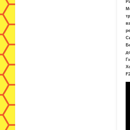
Р
М
т
в
р
С
Б
д
Г
Х
F