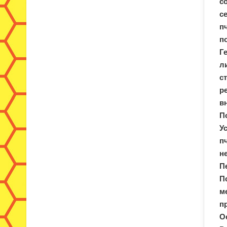
с
с
п
п
Г
л
с
р
в
П
У
п
н
П
П
м
п
О