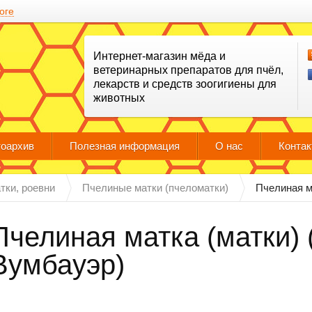
оге
Интернет-магазин мёда и
ветеринарных препаратов для пчёл,
лекарств и средств зоогигиены для
животных
оархив
Полезная информация
О нас
Конта
тки, роевни
Пчелиные матки (пчеломатки)
Пчелиная м
Пчелиная матка (матки) 
Вумбауэр)