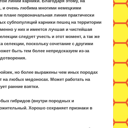
той линии карники. Благодаря этому, на
й, и очень любима многими немецкими
 плане первоначальная линия практически
вых субпопуляций карники пешец на территории
именно у них и имеется лучшая и чистейшая
елекции следует учесть и этот момент, а так же
а селекции, поскольку сочетание с другими
ожет быть тем более непредсказуем из-за
одотворения.
ройзек, но более выражены чем иных породах
ет на любых медоносах. Может работать на
ет ранние взятки.
бых гибридов (внутри породных и
ложительный. Хорошо сохраняет признаки в