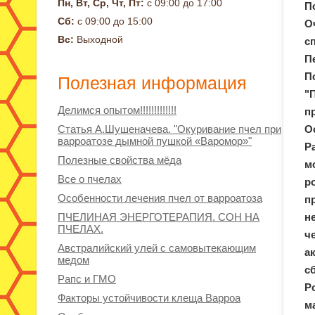
Пн, Вт, Ср, Чт, Пт:
с 09:00 до 17:00
П
Сб:
с 09:00 до 15:00
О
Вс:
Выходной
с
П
П
Полезная информация
"
Делимся опытом!!!!!!!!!!!!!
п
Статья А.Шушеначева. "Окуривание пчел при
О
варроатозе дымной пушкой «Варомор»"
Р
Полезные свойства мёда
м
Все о пчелах
р
Особенности лечения пчел от варроатоза
п
ПЧЕЛИНАЯ ЭНЕРГОТЕРАПИЯ. СОН НА
н
ПЧЕЛАХ.
ч
Австралийский улей с самовытекающим
а
медом
с
Рапс и ГМО
Р
Факторы устойчивости клеща Варроа
м