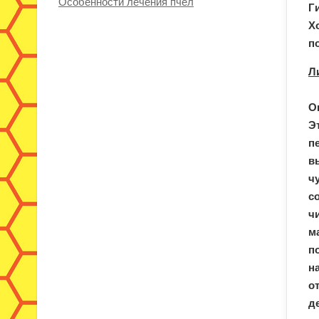
Особенности лечения пчел
Г
Х
п
Л
О
Э
п
в
ч
с
ч
м
п
н
о
д