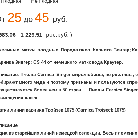
Плодная
Не плодная
25
45
От
до
руб.
-
рос.руб. )
683.06
1 229.51
челиные матки плодные. Порода пчел: Карника Зингер; Кар
арника Зингер:
СS 44 от немецкого матковода Краутер.
писание: Пчелы Carnica Singer миролюбивы, не ройливы, с
обирают много меда и поэтому признаны и пользуются спрос
существляется более чем в 50 стран. ... Пчелы Carnica Sin
азмещения пасек.
атки линии
карника Тройзек 1075 (Carnica Troiseck 1075)
писание
дна из старейших линий немецкой селекции. Весь племенно