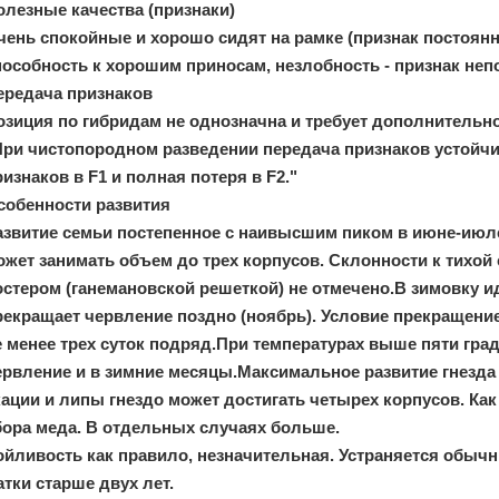
олезные качества (признаки)
чень спокойные и хорошо сидят на рамке (признак постоянн
пособность к хорошим приносам, незлобность - признак неп
ередача признаков
озиция по гибридам не однозначна и требует дополнительно
При чистопородном разведении передача признаков устойч
ризнаков в F1 и полная потеря в F2."
собенности развития
азвитие семьи постепенное с наивысшим пиком в июне-июле
ожет занимать объем до трех корпусов. Склонности к тихой 
остером (ганемановской решеткой) не отмечено.В зимовку и
рекращает червление поздно (ноябрь). Условие прекращени
е менее трех суток подряд.При температурах выше пяти гра
ервление и в зимние месяцы.Максимальное развитие гнезда 
кации и липы гнездо может достигать четырех корпусов. Как
бора меда. В отдельных случаях больше.
ойливость как правило, незначительная. Устраняется обычн
атки старше двух лет.