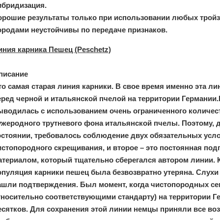
ибридизация.
орошие результаты только при использовании любых тройз
ородами неустойчивы по передаче признаков.
иния карника Пешец (Peschetz)
писание
то самая старая линия карники. В свое время именно эта л
еред черной и итальянской пчелой на территории Германии.
ыводилась с использованием очень ограниченного количест
ужеродного трутневого фона итальянской пчелы. Поэтому, 
остоянии, требовалось соблюдение двух обязательных усло
истопородного скрещивания, и второе – это постоянная под
атериалом, который тщательно сберегался автором линии. К
опуляция карники пешец была безвозвратно утеряна. Слухи о
ашли подтверждения. Был момент, когда чистопородных семе
тносительно соответствующими стандарту) на территории Г
есятков. Для сохранения этой линии немцы приняли все в