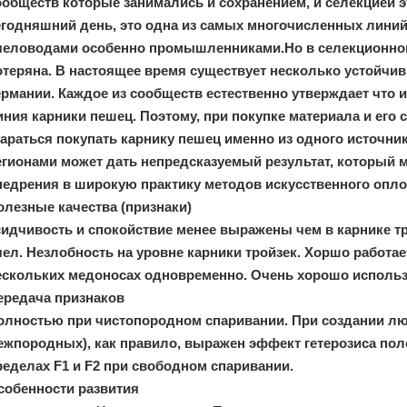
ообществ которые занимались и сохранением, и селекцией э
егодняшний день, это одна из самых многочисленных лини
человодами особенно промышленниками.Но в селекционном
отеряна. В настоящее время существует несколько устойчи
ермании. Каждое из сообществ естественно утверждает что 
иния карники пешец. Поэтому, при покупке материала и его с
тараться покупать карнику пешец именно из одного источник
егионами может дать непредсказуемый результат, который м
недрения в широкую практику методов искусственного опл
олезные качества (признаки)
сидчивость и спокойствие менее выражены чем в карнике т
чел. Незлобность на уровне карники тройзек. Хоршо работа
ескольких медоносах одновременно. Очень хорошо использу
ередача признаков
олностью при чистопородном спаривании. При создании лю
ежпородных), как правило, выражен эффект гетерозиса по
ределах F1 и F2 при свободном спаривании.
собенности развития