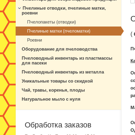
Пчелиные отводки, пчелиные матки,
роевни
Пчелопакеты (отводки)
Пчелиные матки (пчеломатки)
(
Роевни
П
Оборудование для пчеловодства
Пчеловодный инвентарь из пластмассы
К
для пасеки
Пчеловодный инвентарь из металла
О
с
Уникальные товары со скидкой
о
Чай, травы, коренья, плоды
р
Натуральное мыло с нуля
М
О
Обработка заказов
О