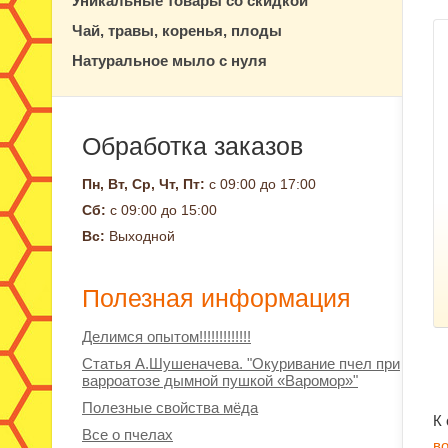
Уникальные товары со скидкой
Чай, травы, коренья, плоды
Натуральное мыло с нуля
Обработка заказов
Пн, Вт, Ср, Чт, Пт:
с 09:00 до 17:00
Сб:
с 09:00 до 15:00
Вс:
Выходной
Полезная информация
Делимся опытом!!!!!!!!!!!!!
Статья А.Шушеначева. "Окуривание пчел при
варроатозе дымной пушкой «Варомор»"
Полезные свойства мёда
К
Все о пчелах
в