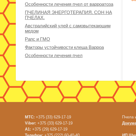
Особенности лечения пчел от варроатоза
ПЧЕЛИНАЯ ЭНЕРГОТЕРАПИЯ. СОН НА
ПЧЕЛАХ.
Австралийский улей с самовытекающим
медом
Рапс и ГМО
Факторы устойчивости клеща Варроа
Особенности лечения пчел
МТС:
+375 (33) 629-17-19
Пчела 
Viber:
+375 (33) 629-17-19
Докум
A1:
+375 (29) 629-17-19
Телефон:
+375 (222) 60-40-40
ИП Шуш