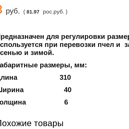
3
руб.
(
рос.руб. )
81.97
редназначен для регулировки размер
спользуется при перевозки пчел и 
сенью и зимой.
абаритные размеры, мм:
Длина 310
Ширина 40
Толщина 6
Похожие товары