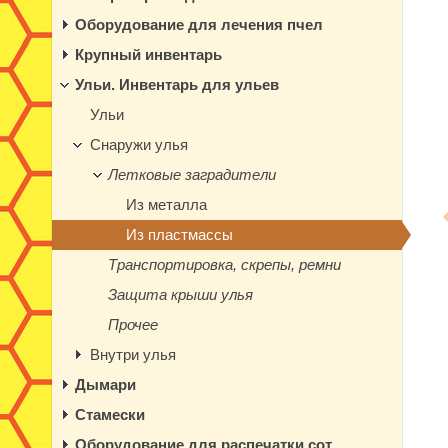
Оборудование для лечения пчел
Крупный инвентарь
Ульи. Инвентарь для ульев
Ульи
Снаружи улья
Летковые заградители
Из металла
Из пластмассы
Транспортировка, скрепы, ремни
Защита крыши улья
Прочее
Внутри улья
Дымари
Стамески
Оборудование для распечатки сот