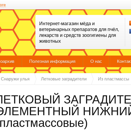
оге
Интернет-магазин мёда и
ветеринарных препаратов для пчёл,
лекарств и средств зоогигиены для
животных
оархив
Полезная информация
О нас
Конта
Снаружи улья
Летковые заградители
Из пластмассы
ЛЕТКОВЫЙ ЗАГРАДИТЕ
ЭЛЕМЕНТНЫЙ НИЖНИ
(пластмассовые)