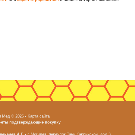
и Мёд © 2026 •
Карта сайта
енты подтверждающие покупку
еначев А.Г.
•
г. Могилев, переулок Тани Карпинской, дом 3