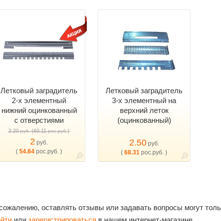
Летковый заградитель
Летковый заградитель
2-х элементный
3-х элементный на
нижний оцинкованный
верхний леток
c отверстиями
(оцинкованный)
2.20
(60.11
)
руб.
рос.руб.
2
2.50
руб.
руб.
(
54.64
рос.руб. )
(
68.31
рос.руб. )
 сожалению, оставлять отзывы или задавать вопросы могут тол
ойти
или
зарегистрироваться
в нашем интернет-магазине.