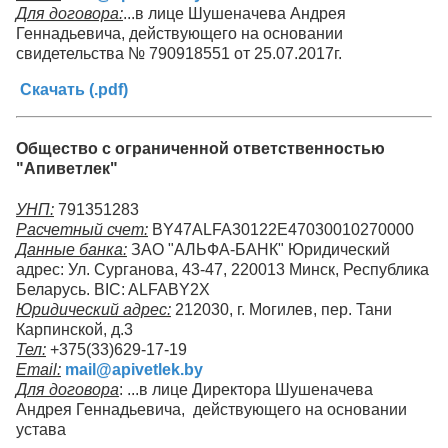
Для договора:
...в лице Шушеначева Андрея
Геннадьевича, действующего на основании
свидетельства № 790918551 от 25.07.2017г.
Скачать (.pdf)
Общество с ограниченной ответственностью
"Апиветлек"
УНП:
791351283
Расчетный счет:
BY47ALFA30122E47030010270000
Данные банка:
ЗАО "АЛЬФА-БАНК" Юридический
адрес: Ул. Сурганова, 43-47, 220013 Минск, Республика
Беларусь. BIC: ALFABY2X
Юридический адрес:
212030, г. Могилев, пер. Тани
Карпинской, д.3
Тел:
+375(33)629-17-19
Email:
mail@apivetlek.by
Для договора
: ...в лице Директора Шушеначева
Андрея Геннадьевича, действующего на основании
устава