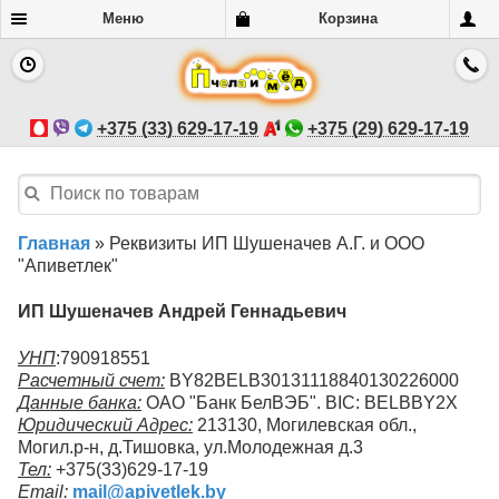
Меню
Корзина
+375 (33) 629-17-19
+375 (29) 629-17-19
Главная
»
Реквизиты ИП Шушеначев А.Г. и ООО
"Апиветлек"
ИП Шушеначев Андрей Геннадьевич
УНП
:790918551
Расчетный счет:
BY82BELB30131118840130226000
Данные банка:
ОАО "Банк БелВЭБ". BIC: BELBBY2X
Юридический Адрес:
213130, Могилевская обл.,
Могил.р-н, д.Тишовка, ул.Молодежная д.3
Тел:
+375(33)629-17-19
Email:
mail@apivetlek.by