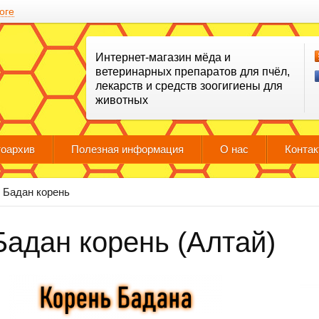
оге
Интернет-магазин мёда и
ветеринарных препаратов для пчёл,
лекарств и средств зоогигиены для
животных
оархив
Полезная информация
О нас
Конта
Бадан корень
Бадан корень (Алтай)