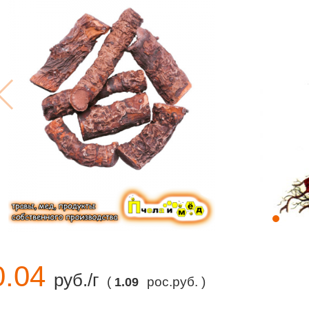
0.04
руб./г
(
рос.руб. )
1.09