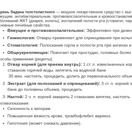
рень бадана толстолистного
— мощное лекарственное средство с выс
жущим, антибактериальным, противовоспалительным и кровоостанавли
болеваний ЖКТ (диарея, колиты), воспалений полости рта (стоматит, пар
новные лечебные свойства:
Вяжущее и противовоспалительное:
Эффективно при дизенте
Гинекология:
Отвары применяют для спринцевания при кольпи
Стоматология:
Полоскание горла и полости рта при ангинах и
Общеукрепляющее:
Помогает при простудах, головных боля
особы применения (рецепты):
Отвар корней (для приема внутрь):
1 ст. л. измельченных ко
стаканом горячей воды, кипятить на водяной бане
30 мин, настоять, процедить, долить до первоначального объема
Экстракт (для полосканий и спринцеваний):
3 ст. л. корней
бане до половины объема, процедить.
Настой:
2 ч. л. корней заварить 2 стаканами кипятка, настоят
отивопоказания:
Склонность к запорам.
Повышенная вязкость крови, тромбофлебит, варикоз.
Гипотония (может снижать давление).