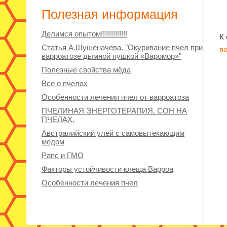
Полезная информация
Делимся опытом!!!!!!!!!!!!!
К
Статья А.Шушеначева. "Окуривание пчел при
в
варроатозе дымной пушкой «Варомор»"
Полезные свойства мёда
Все о пчелах
Особенности лечения пчел от варроатоза
ПЧЕЛИНАЯ ЭНЕРГОТЕРАПИЯ. СОН НА
ПЧЕЛАХ.
Австралийский улей с самовытекающим
медом
Рапс и ГМО
Факторы устойчивости клеща Варроа
Особенности лечения пчел