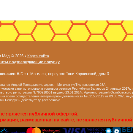
и Мёд © 2026 •
Карта сайта
енты подтверждающие покупку
еначев А.Г.
•
г. Могилев, переулок Тани Карпинской, дом 3
ачев Андрей Геннадьевич, адрес: г. Могилев ул.Тимирязевская 25А.
-магазин зарегистрирован в торговом реестре Республики Беларусь 24 января 2017г.
ьство о регистрации №790918551 выдано 23.01.2014г. Администрацией Октябрьского р
 на право осуществления ветеринарной деятельности №02150/3119 от 03.03.2025 выд
ки Беларусь, действует до (бесрочно)г.
не является публичной офертой.
мация, размещенная на сайте, не является публичной