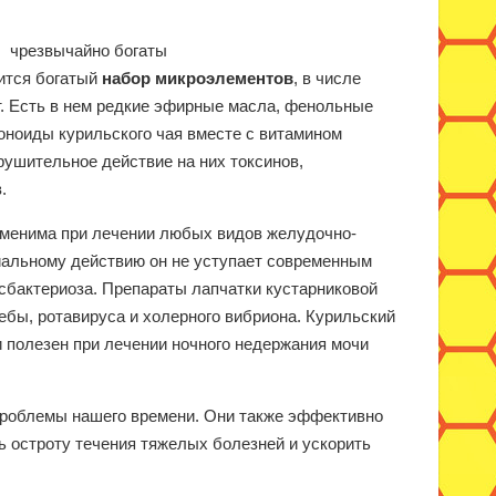
и чрезвычайно богаты
ится богатый
набор микроэлементов
, в числе
ьт. Есть в нем редкие эфирные масла, фенольные
оноиды курильского чая вместе с витамином
рушительное действие на них токсинов,
.
аменима при лечении любых видов желудочно-
иальному действию он не уступает современным
исбактериоза. Препараты лапчатки кустарниковой
ебы, ротавируса и холерного вибриона. Курильский
 полезен при лечении ночного недержания мочи
проблемы нашего времени. Они также эффективно
ь остроту течения тяжелых болезней и ускорить