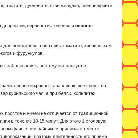
те
, цистите, дуодените, язве желудка, пиелонефрите
 депрессии, нервного истощения и
нервно-
о для полоскания горла при стоматите, хроническом
ожогов и фурункулов.
ых заболеваниях, поэтому используется
оспалительное и кровоостанавливающее средство.
ар курильского чая, а при белях, кольпитах
ь простое и ничем не отличается от традиционной
ния в течение 10-15 минут. Для этого 1 столовую
бычном фаянсовом чайнике и принимают вместо
ротивопоказаний, поэтому длительность его приема