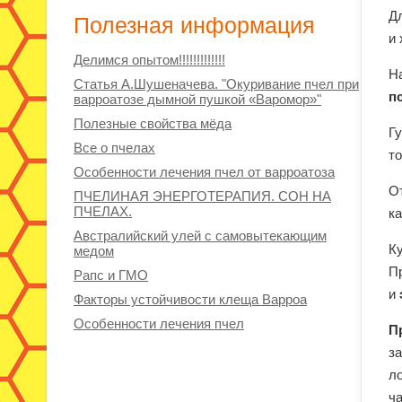
Д
Полезная информация
и
Делимся опытом!!!!!!!!!!!!!
Н
Статья А.Шушеначева. "Окуривание пчел при
п
варроатозе дымной пушкой «Варомор»"
Полезные свойства мёда
Гу
Все о пчелах
то
Особенности лечения пчел от варроатоза
О
ПЧЕЛИНАЯ ЭНЕРГОТЕРАПИЯ. СОН НА
ПЧЕЛАХ.
ка
Австралийский улей с самовытекающим
К
медом
П
Рапс и ГМО
и
Факторы устойчивости клеща Варроа
Особенности лечения пчел
П
за
л
ча