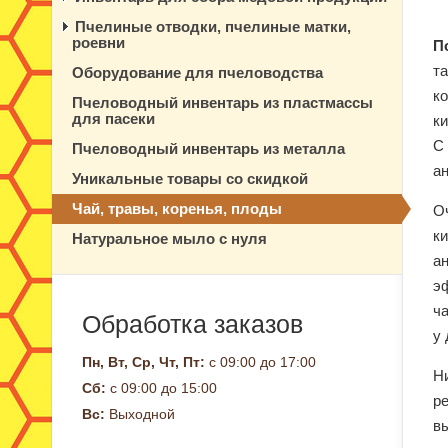
Пчелиные отводки, пчелиные матки,
роевни
П
т
Оборудование для пчеловодства
ко
Пчеловодный инвентарь из пластмассы
для пасеки
к
С
Пчеловодный инвентарь из металла
а
Уникальные товары со скидкой
Чай, травы, коренья, плоды
О
к
Натуральное мыло с нуля
а
э
ч
Обработка заказов
у 
Пн, Вт, Ср, Чт, Пт:
с 09:00 до 17:00
Н
Сб:
с 09:00 до 15:00
р
Вс:
Выходной
в