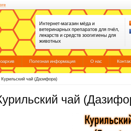
оге
Интернет-магазин мёда и
ветеринарных препаратов для пчёл,
лекарств и средств зоогигиены для
животных
оархив
Полезная информация
О нас
Конта
Курильский чай (Дазифора)
Курильский чай (Дазифо