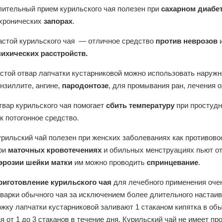
лительный прием курильского чая полезен при
сахарном диабе
 хронических
запорах
.
астой курильского чая — отличное средство
против неврозов
и
сихических расстройств.
стой отвар лапчатки кустарниковой можно использовать наружн
нзиллите, ангине,
пародонтозе
, для промывания ран, лечения 
твар курильского чая помогает
сбить температуру
при простудн
к потогонное средство.
урильский чай полезен при женских заболеваниях как противов
ри
маточных кровотечениях
и обильных менструациях пьют отв
эрозии шейки матки
им можно проводить
спринцевание
.
риготовление курильского чая
для лечебного применения очен
варки обычного чая за исключением более длительного настаива
ожку лапчатки кустарниковой заливают 1 стаканом кипятка в о
я от 1 до 3 стаканов в течение дня. Курильский чай не имеет п