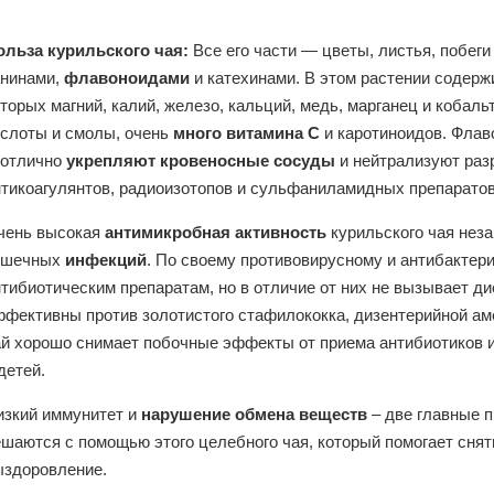
ольза курильского чая:
Все его части — цветы, листья, побег
анинами,
флавоноидами
и катехинами. В этом растении содерж
торых магний, калий, железо, кальций, медь, марганец и кобал
ислоты и смолы, очень
много витамина С
и каротиноидов. Флав
 отлично
укрепляют кровеносные сосуды
и нейтрализуют раз
нтикоагулянтов, радиоизотопов и сульфаниламидных препаратов
чень высокая
антимикробная активность
курильского чая нез
ишечных
инфекций
. По своему противовирусному и антибактер
нтибиотическим препаратам, но в отличие от них не вызывает д
ффективны против золотистого стафилококка, дизентерийной ам
ай хорошо снимает побочные эффекты от приема антибиотиков и
детей.
изкий иммунитет и
нарушение обмена веществ
– две главные 
ешаются с помощью этого целебного чая, который помогает снят
ыздоровление.