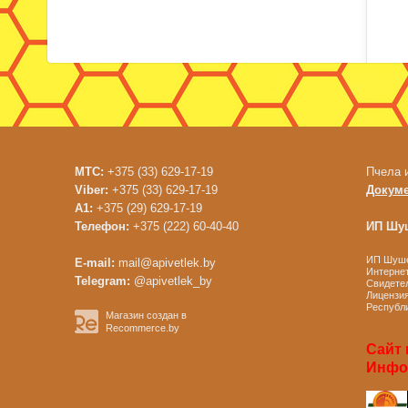
МТС:
+375 (33) 629-17-19
Пчела 
Viber:
+375 (33) 629-17-19
Докум
A1:
+375 (29) 629-17-19
Телефон:
+375 (222) 60-40-40
ИП Шуш
ИП Шушен
E-mail:
mail@apivetlek.by
Интернет
Telegram:
@apivetlek_by
Свидетел
Лицензия
Республи
Магазин создан в
Recommerce.by
Сайт 
Инфор