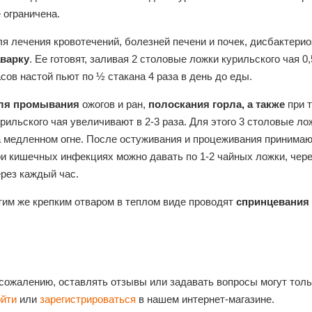
 ограничена.
ля лечения кровотечений, болезней печени и почек, дисбактер
аварку
. Ее готовят, заливая 2 столовые ложки курильского чая 0
сов настой пьют по ½ стакана 4 раза в день до еды.
ля промывания
ожогов и ран,
полоскания горла, а также
при 
рильского чая увеличивают в 2-3 раза. Для этого 3 столовые ло
а медленном огне. После остуживания и процеживания принимают
ри кишечных инфекциях можно давать по 1-2 чайных ложки, чере
ерез каждый час.
тим же крепким отваром в теплом виде проводят
спринцевания
 сожалению, оставлять отзывы или задавать вопросы могут тол
ойти
или
зарегистрироваться
в нашем интернет-магазине.