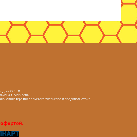
 под №365510.
айона г. Могилева.
ана Министерство сельского хозяйства и продовольствия
 офертой.