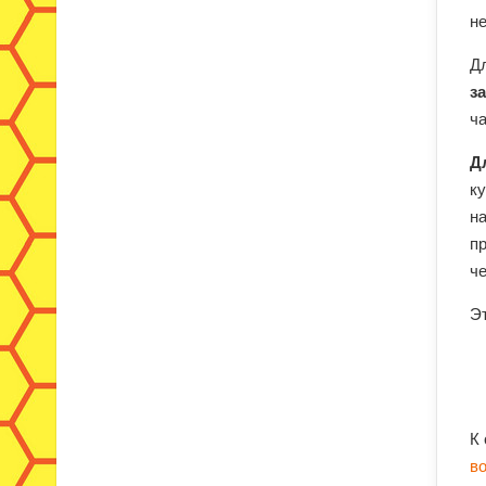
не
Д
з
ча
Д
ку
н
п
ч
Э
К
в