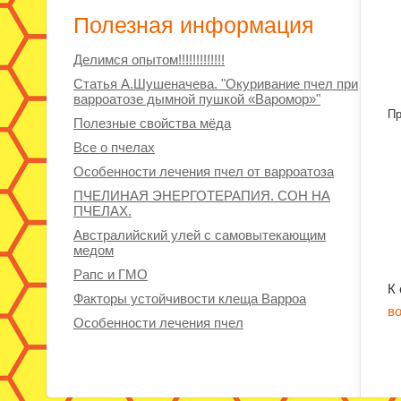
Полезная информация
Делимся опытом!!!!!!!!!!!!!
Статья А.Шушеначева. "Окуривание пчел при
варроатозе дымной пушкой «Варомор»"
Пр
Полезные свойства мёда
Все о пчелах
Особенности лечения пчел от варроатоза
ПЧЕЛИНАЯ ЭНЕРГОТЕРАПИЯ. СОН НА
ПЧЕЛАХ.
Австралийский улей с самовытекающим
медом
Рапс и ГМО
К
Факторы устойчивости клеща Варроа
в
Особенности лечения пчел