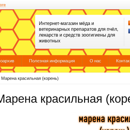
оге
Интернет-магазин мёда и
ветеринарных препаратов для пчёл,
лекарств и средств зоогигиены для
животных
оархив
Полезная информация
О нас
Конта
Марена красильная (корень)
Марена красильная (коре