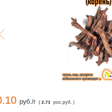
0.10
руб./г
(
рос.руб. )
2.73