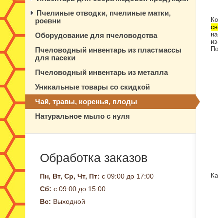
Пчелиные отводки, пчелиные матки,
Ко
роевни
св
на
Оборудование для пчеловодства
из
По
Пчеловодный инвентарь из пластмассы
для пасеки
Пчеловодный инвентарь из металла
Уникальные товары со скидкой
Чай, травы, коренья, плоды
Натуральное мыло с нуля
Обработка заказов
Ка
Пн, Вт, Ср, Чт, Пт:
с 09:00 до 17:00
Сб:
с 09:00 до 15:00
Вс:
Выходной