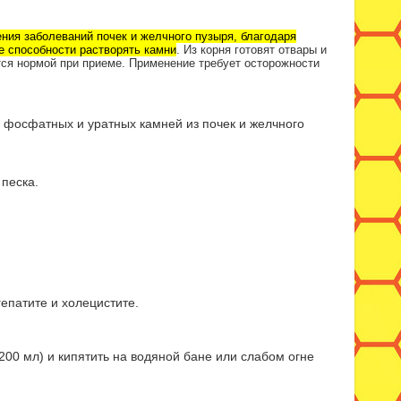
ния заболеваний почек и желчного пузыря, благодаря
е способности растворять камни
.
Из корня готовят отвары и
ется нормой при приеме.
Применение требует осторожности
 фосфатных и уратных камней из почек и желчного
песка.
епатите и холецистите.
200 мл) и кипятить на водяной бане или слабом огне