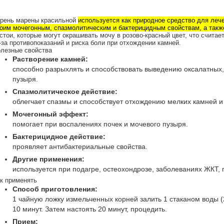
рень марены красильной
используется как природное средство для лече
оим мочегонным, спазмолитическим и бактерицидным свойствам, а такж
стои, которые могут окрашивать мочу в розово-красный цвет, что счита
-за противопоказаний и риска боли при отхождении камней.
лезные свойства
Растворение камней:
способно разрыхлять и способствовать выведению оксалатных,
пузыря.
Спазмолитическое действие:
облегчает спазмы и способствует отхождению мелких камней и 
Мочегонный эффект:
помогает при воспалениях почек и мочевого пузыря.
Бактерицидное действие:
проявляет антибактериальные свойства.
Другие применения:
используется при подагре, остеохондрозе, заболеваниях ЖКТ, г
к применять
Способ приготовления:
1 чайную ложку измельченных корней залить 1 стаканом воды (
10 минут.
Затем настоять 20 минут, процедить.
Прием: