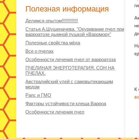
г
Полезная информация
А
Делимся опытом!!!!!!!!!!!!!
н
Статья А.Шушеначева. "Окуривание пчел при
д
варроатозе дымной пушкой «Варомор»"
Полезные свойства мёда
Н
Все о пчелах
е
Особенности лечения пчел от варроатоза
ПЧЕЛИНАЯ ЭНЕРГОТЕРАПИЯ. СОН НА
ПЧЕЛАХ.
Австралийский улей с самовытекающим
медом
К
Рапс и ГМО
в
Факторы устойчивости клеща Варроа
Особенности лечения пчел