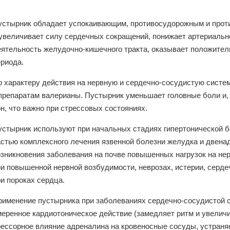
устырник обладает успокаивающим, противосудорожным и прот
 увеличивает силу сердечных сокращений, понижает артериальн
еятельность желудочно-кишечного тракта, оказывает положител
ериода.
о характеру действия на нервную и сердечно-сосудистую систе
 препаратам валерианы. Пустырник уменьшает головные боли и,
н, что важно при стрессовых состояниях.
устырник используют при начальных стадиях гипертонической б
астью комплексного лечения язвенной болезни желудка и двена
озникновения заболевания на почве повышенных нагрузок на не
ри повышенной нервной возбудимости, неврозах, истерии, серде
и пороках сердца.
рименение пустырника при заболеваниях сердечно-сосудистой с
меренное кардиотоническое действие (замедляет ритм и увелич
рессорное влияние адреналина на кровеносные сосуды, устраня