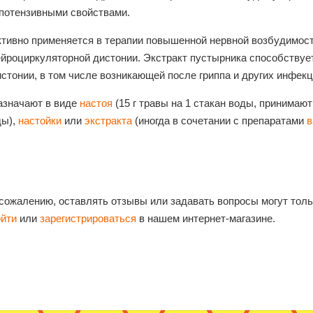
ипотензивными свойствами.
ктивно применяется в терапии повышенной нервной возбудимост
ейроциркуляторной дистонии. Экстракт пустырника способствуе
истонии, в том числе возникающей после гриппа и других инфек
азначают в виде
настоя
(15 г травы на 1 стакан воды, принимают
ды),
настойки
или
экстракта
(иногда в сочетании с препаратами
в
 сожалению, оставлять отзывы или задавать вопросы могут тол
ойти
или
зарегистрироваться
в нашем интернет-магазине.