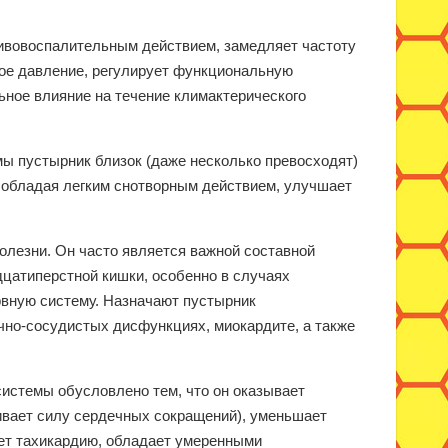
ивовоспалительным действием, замедляет частоту
ое давление, регулирует функциональную
ьное влияние на течение климактерического
мы пустырник близок (даже несколько превосходят)
 обладая легким снотворным действием, улучшает
олезни. Он часто является важной составной
дцатиперстной кишки, особенно в случаях
рвную систему. Назначают пустырник
чно-сосудистых дисфункциях, миокардите, а также
истемы обусловлено тем, что он оказывает
ивает силу сердечных сокращений), уменьшает
ет тахикардию, обладает умеренными