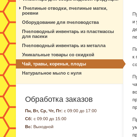
Пчелиные отводки, пчелиные матки,
роевни
П
и
Оборудование для пчеловодства
д
Пчеловодный инвентарь из пластмассы
для пасеки
п
Пчеловодный инвентарь из металла
П
Уникальные товары со скидкой
к
Чай, травы, коренья, плоды
со
Натуральное мыло с нуля
П
ч
в
Обработка заказов
п
пр
Пн, Вт, Ср, Чт, Пт:
с 09:00 до 17:00
Сб:
с 09:00 до 15:00
П
Вс:
Выходной
у
п