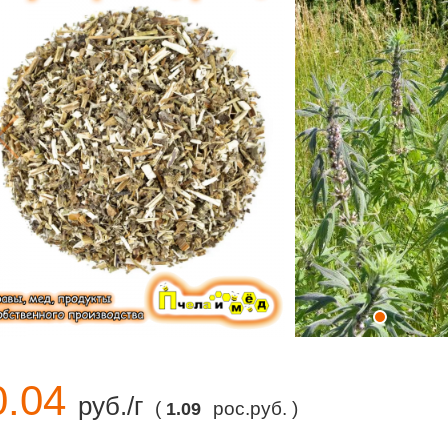
0.04
руб./г
(
рос.руб. )
1.09