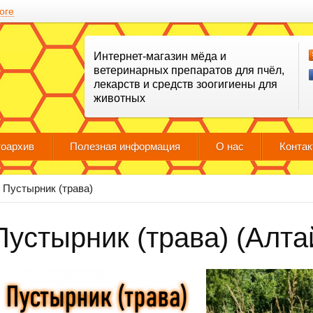
оге
Интернет-магазин мёда и
ветеринарных препаратов для пчёл,
лекарств и средств зоогигиены для
животных
оархив
Полезная информация
О нас
Конта
Пустырник (трава)
Пустырник (трава) (Алта