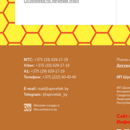
Особенности лечения пчел
МТС:
+375 (33) 629-17-19
Пчела 
Viber:
+375 (33) 629-17-19
Докум
A1:
+375 (29) 629-17-19
Телефон:
+375 (222) 60-40-40
ИП Шуш
ИП Шушен
E-mail:
mail@apivetlek.by
Интернет
Telegram:
@apivetlek_by
Свидетел
Лицензия
Республи
Магазин создан в
Recommerce.by
Сайт 
Инфор