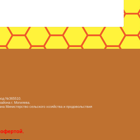
 под №365510.
айона г. Могилева.
ана Министерство сельского хозяйства и продовольствия
 офертой.