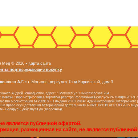
и Мёд © 2026 •
Карта сайта
енты подтверждающие покупку
еначев А.Г.
•
г. Могилев, переулок Тани Карпинской, дом 3
ачев Андрей Геннадьевич, адрес: г. Могилев ул.Тимирязевская 25А.
-магазин зарегистрирован в торговом реестре Республики Беларусь 24 января 2017г.
ьство о регистрации №790918551 выдано 23.01.2014г. Администрацией Октябрьского р
 на право осуществления ветеринарной деятельности №02150/3119 от 03.03.2025 выд
ки Беларусь, действует до (бесрочно)г.
не является публичной офертой.
мация, размещенная на сайте, не является публичной