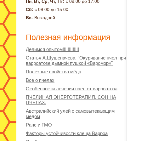
Пн, Вт, Ср, Чт, Пт:
с 09:00 до 17:00
Сб:
с 09:00 до 15:00
Вс:
Выходной
Полезная информация
Делимся опытом!!!!!!!!!!!!!
Статья А.Шушеначева. "Окуривание пчел при
варроатозе дымной пушкой «Варомор»"
Полезные свойства мёда
Все о пчелах
Особенности лечения пчел от варроатоза
ПЧЕЛИНАЯ ЭНЕРГОТЕРАПИЯ. СОН НА
ПЧЕЛАХ.
Австралийский улей с самовытекающим
медом
Рапс и ГМО
Факторы устойчивости клеща Варроа