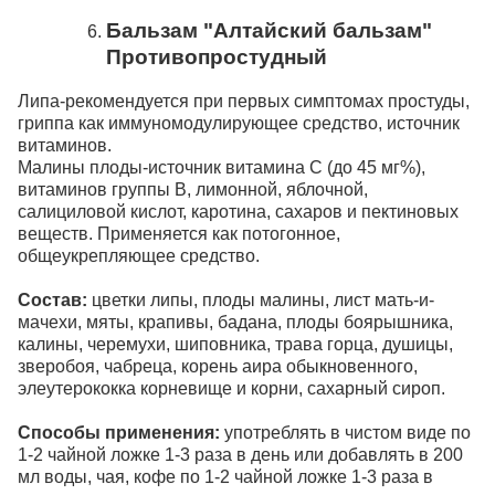
Бальзам "Алтайский бальзам"
Противопростудный
Липа-рекомендуется при первых симптомах простуды,
гриппа как иммуномодулирующее средство, источник
витаминов.
Малины плоды-источник витамина С (до 45 мг%),
витаминов группы В, лимонной, яблочной,
салициловой кислот, каротина, сахаров и пектиновых
веществ. Применяется как потогонное,
общеукрепляющее средство.
Состав:
цветки липы, плоды малины, лист мать-и-
мачехи, мяты, крапивы, бадана, плоды боярышника,
калины, черемухи, шиповника, трава горца, душицы,
зверобоя, чабреца, корень аира обыкновенного,
элеутерококка корневище и корни, сахарный сироп.
Способы применения:
употреблять в чистом виде по
1-2 чайной ложке 1-3 раза в день или добавлять в 200
мл воды, чая, кофе по 1-2 чайной ложке 1-3 раза в