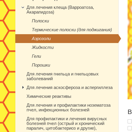
Для лечения клеща (Варроатоза,
Акарапидоза)
Полоски
Термические полоски (для поджигания)
Аэрозоли
Жидкости
Гели
Порошки
Для лечения гнильца и гнильцовых
заболеваний
Для лечения аскосфероза и аспергиллеза
Химические реактивы
Для лечения и профилактики нозематоза
пчел, инфекционных болезней
В
Для профилактики и лечения вирусных
болезней пчел (острый и хронический
паралич, цитобактериоз и другие),