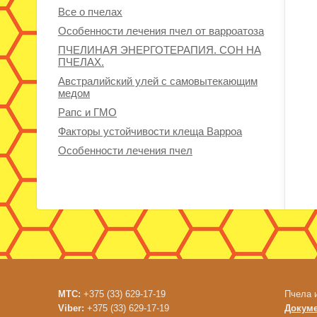
Все о пчелах
Особенности лечения пчел от варроатоза
ПЧЕЛИНАЯ ЭНЕРГОТЕРАПИЯ. СОН НА
ПЧЕЛАХ.
Австралийский улей с самовытекающим
медом
Рапс и ГМО
Факторы устойчивости клеща Варроа
Особенности лечения пчел
МТС:
+375 (33) 629-17-19
Пчела 
Viber:
+375 (33) 629-17-19
Докум