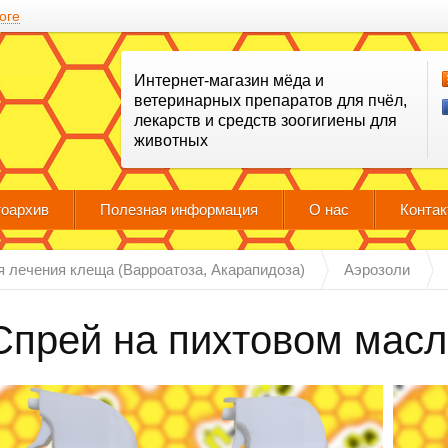
оге
Интернет-магазин мёда и
ветеринарных препаратов для пчёл,
лекарств и средств зоогигиены для
животных
оархив
Полезная информация
О нас
Конта
я лечения клеща (Варроатоза, Акарапидоза)
Аэрозоли
Спрей на пихтовом масле