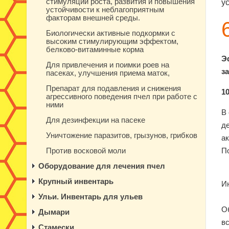
стимуляции роста, развития и повышения
у
устойчивости к неблагоприятным
факторам внешней среды.
Биологически активные подкормки с
высоким стимулирующим эффектом,
белково-витаминные корма
Э
Для привлечения и поимки роев на
з
пасеках, улучшения приема маток,
Препарат для подавления и снижения
1
агрессивного поведения пчел при работе с
ними
В
Для дезинфекции на пасеке
д
Уничтожение паразитов, грызунов, грибков
а
Против восковой моли
П
Оборудование для лечения пчел
Крупный инвентарь
И
Ульи. Инвентарь для ульев
О
Дымари
вс
Стамески