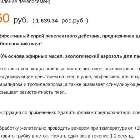
силение печелосемей)
60
руб.
(
рос.руб. )
1 639.34
ффективный спрей репелентного действия, предназначен д
аболенваний пчел!
00% основа эфирных масел, экологический аэрозоль для па
 состав спрея входят эфирные масла: пихтовое, эвколиптовое, 
езодорирующим действием на пчел в улье, эффективно для воз
карапидоза и тропилелапсоза, а также оказывает стимулирующе
овышает резистентность пчел.
нструкция по применению: Удалить флажок предохранителя, сое
бработку желательно проводить вечером при температуре от +1
тавить трубку в леток. Нажать один раз в течение 1-2 секунд.