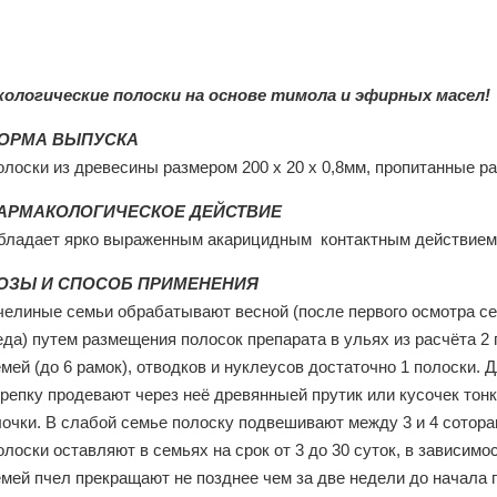
кологические полоски на основе тимола и эфирных масел!
ОРМА ВЫПУСКА
олоски из древесины размером 200 х 20 х 0,8мм, пропитанные р
АРМАКОЛОГИЧЕСКОЕ ДЕЙСТВИЕ
бладает ярко выраженным акарицидным контактным действием п
ОЗЫ И СПОСОБ ПРИМЕНЕНИЯ
челиные семьи обрабатывают весной (после первого осмотра сем
да) путем размещения полосок препарата в ульях из расчёта 2 
емей (до 6 рамок), отводков и нуклеусов достаточно 1 полоски
крепку продевают через неё древянныей прутик или кусочек тон
очки. В слабой семье полоску подвешивают между 3 и 4 сотора
лоски оставляют в семьях на срок от 3 до 30 суток, в зависимо
емей пчел прекращают не позднее чем за две недели до начала 