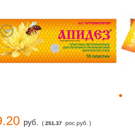
9.20
руб.
(
рос.руб. )
251.37