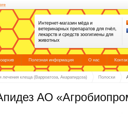
оге
Интернет-магазин мёда и
ветеринарных препаратов для пчёл,
лекарств и средств зоогигиены для
животных
оархив
Полезная информация
О нас
Конта
я лечения клеща (Варроатоза, Акарапидоза)
Полоски
Апидез АО «Агробиопром