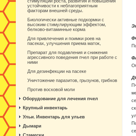
стимуляции роста, развития и повышения
устойчивости к неблагоприятным
факторам внешней среды.
Биологически активные подкормки с
высоким стимулирующим эффектом,
Э
белково-витаминные корма
Ф
Для привлечения и поимки роев на
пасеках, улучшения приема маток,
П
Препарат для подавления и снижения
агрессивного поведения пчел при работе с
Ф
ними
О
Для дезинфекции на пасеке
Д
Уничтожение паразитов, грызунов, грибков
П
Против восковой моли
ме
Оборудование для лечения пчел
с
Крупный инвентарь
с
ул
Ульи. Инвентарь для ульев
По
Дымари
с
Стамески