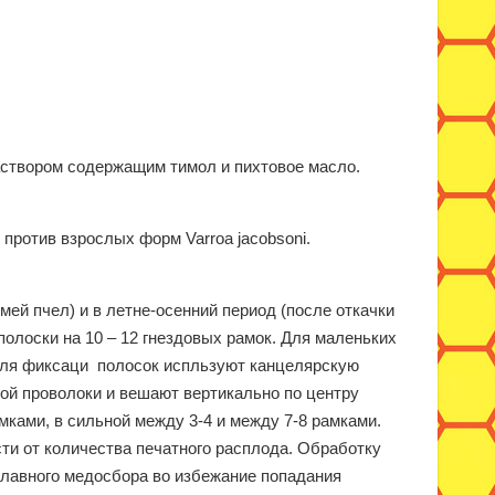
аствором содержащим тимол и пихтовое масло.
ротив взрослых форм Varroa jacobsoni.
ей пчел) и в летне-осенний период (после откачки
полоски на 10 – 12 гнездовых рамок. Для маленьких
. Для фиксаци полосок испльзуют канцелярскую
кой проволоки и вешают вертикально по центру
мками, в сильной между 3-4 и между 7-8 рамками.
сти от количества печатного расплода. Обработку
главного медосбора во избежание попадания