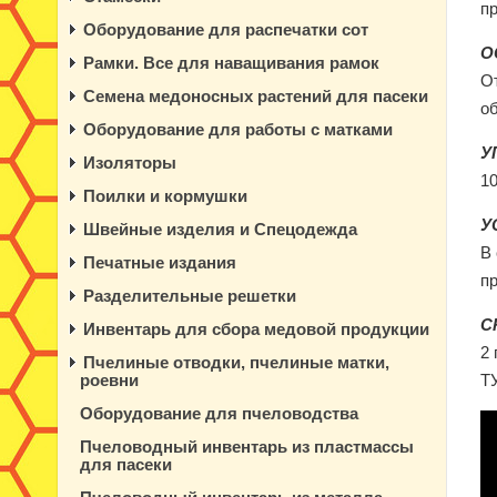
п
Оборудование для распечатки сот
О
Рамки. Все для наващивания рамок
О
Семена медоносных растений для пасеки
о
Оборудование для работы с матками
У
Изоляторы
10
Поилки и кормушки
У
Швейные изделия и Спецодежда
В
Печатные издания
пр
Разделительные решетки
С
Инвентарь для сбора медовой продукции
2 
Пчелиные отводки, пчелиные матки,
роевни
Т
Оборудование для пчеловодства
Пчеловодный инвентарь из пластмассы
для пасеки