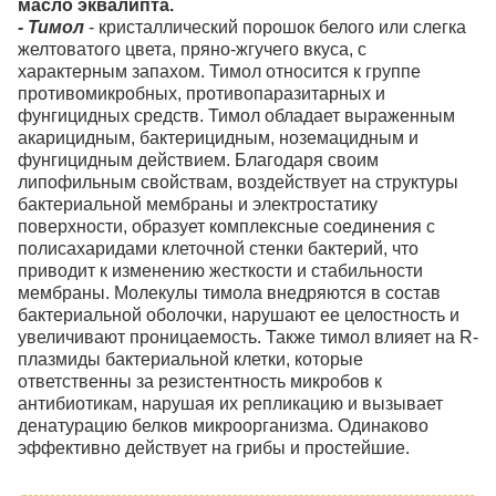
масло эквалипта.
- Тимол
- кристаллический порошок белого или слегка
желтоватого цвета, пряно-жгучего вкуса, с
характерным запахом. Тимол относится к группе
противомикробных, противопаразитарных и
фунгицидных средств. Тимол обладает выраженным
акарицидным, бактерицидным, ноземацидным и
фунгицидным действием. Благодаря своим
липофильным свойствам, воздействует на структуры
бактериальной мембраны и электростатику
поверхности, образует комплексные соединения с
полисахаридами клеточной стенки бактерий, что
приводит к изменению жесткости и стабильности
мембраны. Молекулы тимола внедряются в состав
бактериальной оболочки, нарушают ее целостность и
увеличивают проницаемость. Также тимол влияет на R-
плазмиды бактериальной клетки, которые
ответственны за резистентность микробов к
антибиотикам, нарушая их репликацию и вызывает
денатурацию белков микроорганизма. Одинаково
эффективно действует на грибы и простейшие.