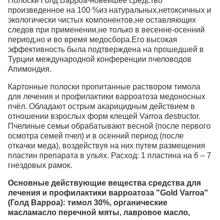
Полоски Голд Варроа-новейшее средство
произведенное на 100 %из натуральных,нетоксичных и
экологически чистых компонентов,не оставляющих
следов при применении,не только в весенне-осенний
период,но и во время медосбора.Его высокая
эффективность была подтверждена на прошедшей в
Турции международной конференции пчеловодов
Апимондия.
Картонные полоски пропитанные раствором тимола
для лечения и профилактики варроатоза медоносных
пчёл. Обладают острым акарицидным действием в
отношении взрослых форм клещей Varroa destructor.
Пчелиные семьи обрабатывают весной (после первого
осмотра семей пчел) и в осенний период (после
откачки меда), воздействуя на них путем размещения
пластин препарата в ульях. Расход: 1 пластина на 6 – 7
гнездовых рамок.
Основные действующие вещества средства для
лечения и профилактики варроатоза "Gold Varroa"
(Голд Варроа):
тимол 30%, органические
масламасло перечной мяты, лавровое масло,