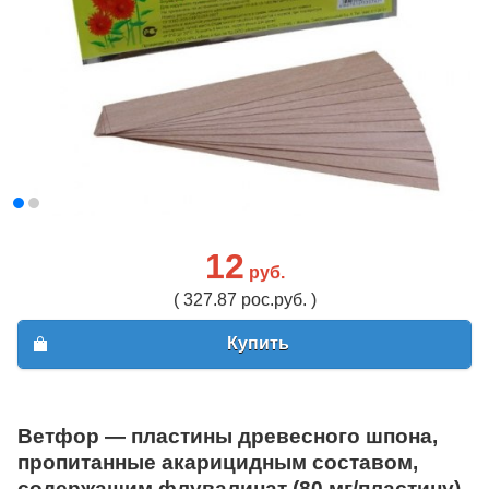
12
руб.
( 327.87 рос.руб. )
Купить
Ветфор — пластины древесного шпона,
пропитанные акарицидным составом,
содержащим флувалинат (80 мг/пластину)