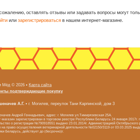
 сожалению, оставлять отзывы или задавать вопросы могут тол
ойти
или
зарегистрироваться
в нашем интернет-магазине.
и Мёд © 2026 •
Карта сайта
енты подтверждающие покупку
еначев А.Г.
•
г. Могилев, переулок Тани Карпинской, дом 3
ачев Андрей Геннадьевич, адрес: г. Могилев ул.Тимирязевская 25А.
-магазин зарегистрирован в торговом реестре Республики Беларусь 24 января 2017г.
ьство о регистрации №790918551 выдано 23.01.2014г. Администрацией Октябрьского р
 на право осуществления ветеринарной деятельности №02150/3119 от 03.03.2025 выд
ки Беларусь, действует до (бесрочно)г.