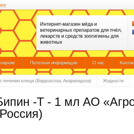
оге
Интернет-магазин мёда и
ветеринарных препаратов для пчёл,
лекарств и средств зоогигиены для
животных
оархив
Полезная информация
О нас
Конта
я лечения клеща (Варроатоза, Акарапидоза)
Жидкости
Бипин -Т - 1 мл АО «Аг
(Россия)