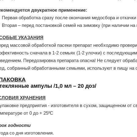
екомендуется двукратное применение:
 Первая обработка сразу после окончания медосбора и откачки
 Вторая – перед постановкой семей на зимовку (при наличии на
СОБЫЕ УКАЗАНИЯ
еред массовой обработкой пасеки препарат необходимо провери
ффективность сначала в 1-2 семьях (1-2 улочки) с последующи
оведением. Передозировка препарата опасна! Не следует обраба
ед, собранный обработанными семьями, используют в пищу на 
ПАКОВКА
теклянные ампулы /1,0 мл – 20 доз/
СЛОВИЯ ХРАНЕНИЯ
упаковке предприятия - изготовителя в сухом, защищенном от с
мпературе от 0 до + 25ºС
рок годности
года со дня изготовления.