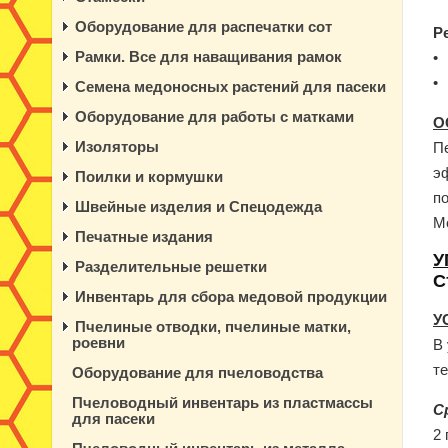
Оборудование для распечатки сот
Р
Рамки. Все для наващивания рамок
•
•
Семена медоносных растений для пасеки
Оборудование для работы с матками
О
Изоляторы
П
э
Поилки и кормушки
п
Швейные изделия и Спецодежда
М
Печатные издания
У
Разделительные решетки
С
Инвентарь для сбора медовой продукции
У
Пчелиные отводки, пчелиные матки,
роевни
В 
те
Оборудование для пчеловодства
Пчеловодный инвентарь из пластмассы
С
для пасеки
2 