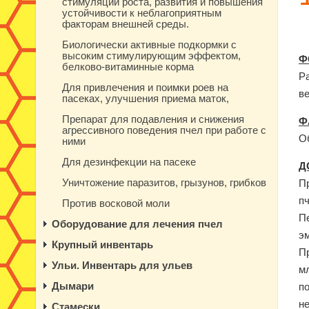
стимуляции роста, развития и повышения
устойчивости к неблагоприятным
факторам внешней среды.
Биологически активные подкормки с
высоким стимулирующим эффектом,
Ф
белково-витаминные корма
Р
Для привлечения и поимки роев на
в
пасеках, улучшения приема маток,
Препарат для подавления и снижения
Ф
агрессивного поведения пчел при работе с
О
ними
Для дезинфекции на пасеке
Д
Уничтожение паразитов, грызунов, грибков
П
пч
Против восковой моли
Пе
Оборудование для лечения пчел
э
Крупный инвентарь
П
Ульи. Инвентарь для ульев
мл
Дымари
по
н
Стамески