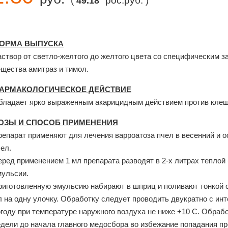
(
рос.руб. )
49.18
ОРМА ВЫПУСКА
аствор от светло-желтого до желтого цвета со специфическим 
ещества амитраз и тимол.
АРМАКОЛОГИЧЕСКОЕ ДЕЙСТВИЕ
бладает ярко выраженным акарицидным действием против клещей
ОЗЫ И СПОСОБ ПРИМЕНЕНИЯ
репарат применяют для лечения варроатоза пчел в весенний и о
ел.
ред применением 1 мл препарата разводят в 2-х литрах теплой 
мульсии.
риготовленную эмульсию набирают в шприц и поливают тонкой с
 на одну улочку. Обработку следует проводить двукратно с инт
году при температуре наружного воздуха не ниже +10 С. Обрабо
едели до начала главного медосбора во избежание попадания пр