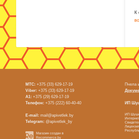
К
в
МТС:
+375 (33) 629-17-19
Пчела 
Viber:
+375 (33) 629-17-19
Докум
A1:
+375 (29) 629-17-19
Телефон:
+375 (222) 60-40-40
ИП Шуш
ИП Шушен
E-mail:
mail@apivetlek.by
Интернет
Telegram:
@apivetlek_by
Свидетел
Лицензия
Республи
Магазин создан в
Recommerce.by