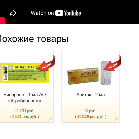
Похожие товары
Бивароол - 1 мл АО
Апитак - 2 мл
«Агробиопром»
2.20
4
руб.
руб.
(
60.11
рос.руб. )
(
109.29
рос.руб. )