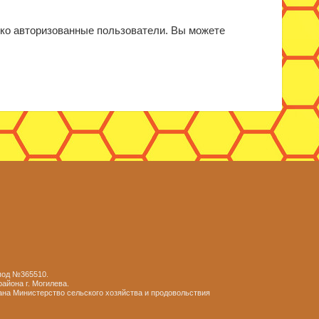
ько авторизованные пользователи. Вы можете
 под №365510.
айона г. Могилева.
ана Министерство сельского хозяйства и продовольствия