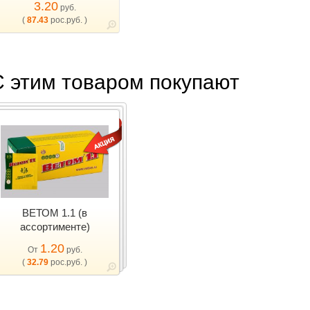
3.20
руб.
(
87.43
рос.руб. )
С этим товаром покупают
ВЕТОМ 1.1 (в
ассортименте)
1.20
От
руб.
(
32.79
рос.руб. )