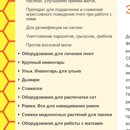
пасеках, улучшения приема маток,
Препарат для подавления и снижения
агрессивного поведения пчел при работе с
ними
Для дезинфекции на пасеке
Уничтожение паразитов, грызунов, грибков
Д
Ф
Против восковой моли
вх
Оборудование для лечения пчел
С
Крупный инвентарь
б
Ульи. Инвентарь для ульев
м
Дымари
о
к
Стамески
П
Оборудование для распечатки сот
ра
Рамки. Все для наващивания рамок
п
Семена медоносных растений для пасеки
п
Оборудование для работы с матками
в