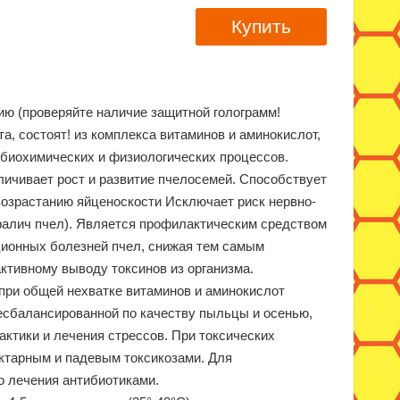
Купить
ю (проверяйте наличие защитной голограмм!
 состоят! из комплекса витаминов и аминокислот,
е биохимических и физиологических процессов.
ивает рост и развитие пчелосемей. Способствует
возрастанию яйценоскости Исключает риск нервно-
ралич пчел). Является профилактическим средством
ционных болезней пчел, снижая тем самым
ктивному выводу токсинов из организма.
ри об­щей нехватке витаминов и аминокислот
есбалансиро­ванной по качеству пыльцы и осенью,
ктики и лечения стрессов. При токсических
ктарным и падевым токси­козами. Для
о лечения антибиотиками.