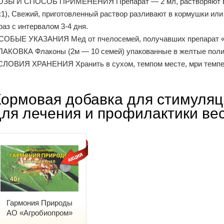
ОЗЫ И СПОСОБ ПРИМЕНЕНИЯ Препарат — 2 мл, растворяют в 4-5
:1), Свежий, приготовленный раствор разливают в кормушки или 
раз с интервалом 3-4 дня.
СОБЫЕ УКАЗАНИЯ Мед от пчелосемей, получавших препарат «А
ПАКОВКА Флаконы (2м — 10 семей) упакованные в желтые поли
СЛОВИЯ ХРАНЕНИЯ Хранить в сухом, темпом месте, мри темпе
Кормовая добавка для стимуляц
для лечения и профилактики ве
Гармония Природы
АО «Агробиопром»