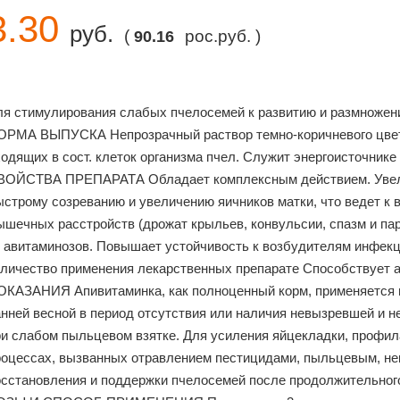
3.30
руб.
(
рос.руб. )
90.16
ля стимулирования слабых пчелосемей к развитию и размножени
ОРМА ВЫПУСКА Непрозрачный раствор темно-коричневого цвета,
одящих в сост. клеток организма пчел. Служит энергоисточник
ВОЙСТВА ПРЕПАРАТА Обладает комплексным действием. Увелич
ыстрому созреванию и увеличению яичников матки, что ведет к 
ышечных расстройств (дрожат крыльев, конвульсии, спазм и па
т авитаминозов. Повышает устойчивость к возбудителям инфек
оличество применения лекарственных препарате Способствует а
ОКАЗАНИЯ Апивитаминка, как полноценный корм, применяется п
нней весной в пе­риод отсутствия или наличия невызревшей и н
ри слабом пыльцевом взятке. Для усиления яйцекладки, профила
роцессах, вызванных отравлени­ем пестицидами, пыльцевым, не
осстановления и поддержки пчелосемей после продолжительног