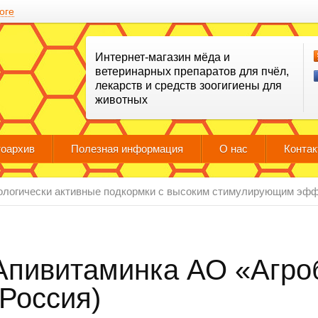
оге
Интернет-магазин мёда и
ветеринарных препаратов для пчёл,
лекарств и средств зоогигиены для
животных
оархив
Полезная информация
О нас
Конта
ологически активные подкормки с высоким стимулирующим эфф
Апивитаминка АО «Агро
(Россия)