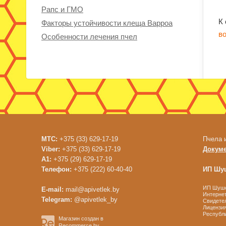
Рапс и ГМО
К
Факторы устойчивости клеща Варроа
в
Особенности лечения пчел
МТС:
+375 (33) 629-17-19
Пчела 
Viber:
+375 (33) 629-17-19
Докум
A1:
+375 (29) 629-17-19
Телефон:
+375 (222) 60-40-40
ИП Шуш
ИП Шушен
E-mail:
mail@apivetlek.by
Интернет
Telegram:
@apivetlek_by
Свидетел
Лицензия
Республи
Магазин создан в
Recommerce.by