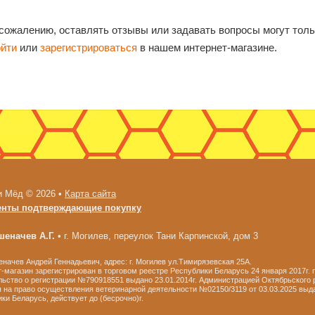
 сожалению, оставлять отзывы или задавать вопросы могут тол
ойти
или
зарегистрироваться
в нашем интернет-магазине.
и Мёд © 2026 •
Карта сайта
енты подтверждающие покупку
еначев А.Г.
•
г. Могилев, переулок Тани Карпинской, дом 3
ачев Андрей Геннадьевич, адрес: г. Могилев ул.Тимирязевская 25А.
-магазин зарегистрирован в торговом реестре Республики Беларусь 24 января 2017г.
ьство о регистрации №790918551 выдано 23.01.2014г. Администрацией Октябрьского р
 на право осуществления ветеринарной деятельности №02150/3119 от 03.03.2025 выд
ки Беларусь, действует до (бесрочно)г.