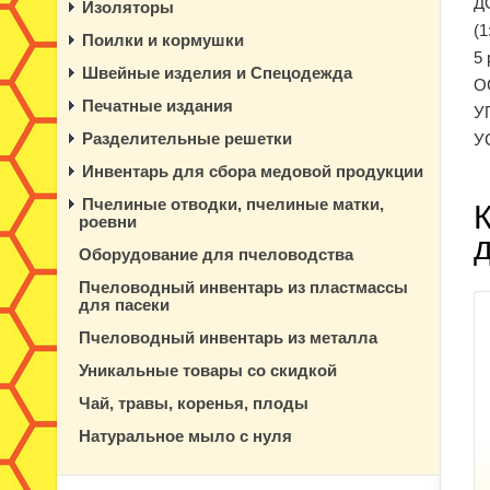
Д
Изоляторы
(1
Поилки и кормушки
5 
Швейные изделия и Спецодежда
О
Печатные издания
У
Разделительные решетки
У
Инвентарь для сбора медовой продукции
Пчелиные отводки, пчелиные матки,
роевни
Оборудование для пчеловодства
Пчеловодный инвентарь из пластмассы
для пасеки
Пчеловодный инвентарь из металла
Уникальные товары со скидкой
Чай, травы, коренья, плоды
Натуральное мыло с нуля