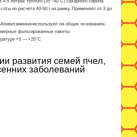
 литрах теплого (35°-40°С) сахарного сиропа
соты из расчета 40-50 г на рамку. Применяют от 3 до
пивитаминка»используют на общих основаниях.
мер­ные фольгированные пакеты.
ратуре +5 — +25°С
ии развития семей пчел,
сенних заболеваний