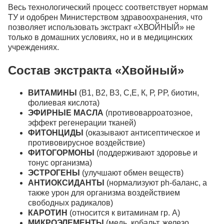
Весь технологический процесс соответствует нормам
ТУ и одобрен Министерством здравоохранения, что
позволяет использовать экстракт «ХВОЙНЫЙ» не
только в домашних условиях, но и в медицинских
учреждениях.
Состав экстракта «Хвойный»
ВИТАМИНЫ
(В1, В2, В3, С,Е, К, Р, РР, биотин,
фолиевая кислота)
ЭФИРНЫЕ МАСЛА
(противоварроатозное,
эффект регенерации тканей)
ФИТОНЦИДЫ
(оказывают антисептическое и
противовирусное воздействие)
ФИТОГОРМОНЫ
(поддерживают здоровье и
тонус организма)
ЭСТРОГЕНЫ
(улучшают обмен веществ)
АНТИОКСИДАНТЫ
(нормализуют ph-баланс, а
также урон для организма воздействием
свободных радикалов)
КАРОТИН
(относится к витаминам гр. А)
МИКРОЭЛЕМЕНТЫ
(медь, кобальт, железо,