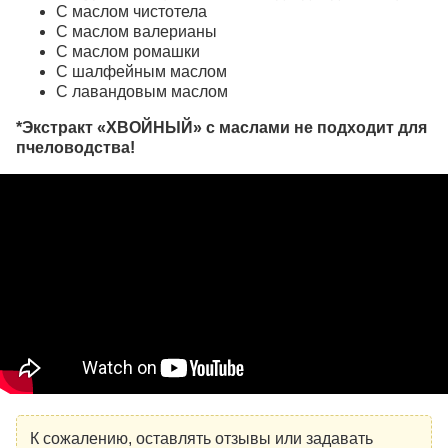
С маслом чистотела
С маслом валерианы
С маслом ромашки
С шалфейным маслом
С лавандовым маслом
*Экстракт «ХВОЙНЫЙ» с маслами не подходит для
пчеловодства!
К сожалению, оставлять отзывы или задавать