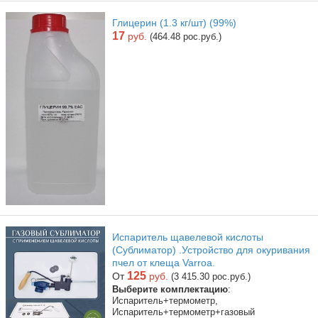
Глицерин (1.3 кг/шт) (99%)
17
руб.
(464.48 рос.руб.)
Испаритель щавелевой кислоты
(Сублиматор) .Устройство для окуривания
пчел от клеща Varroa.
125
От
руб.
(3 415.30 рос.руб.)
Выберите комплектацию
:
Испаритель+термометр,
Испаритель+термометр+газовый