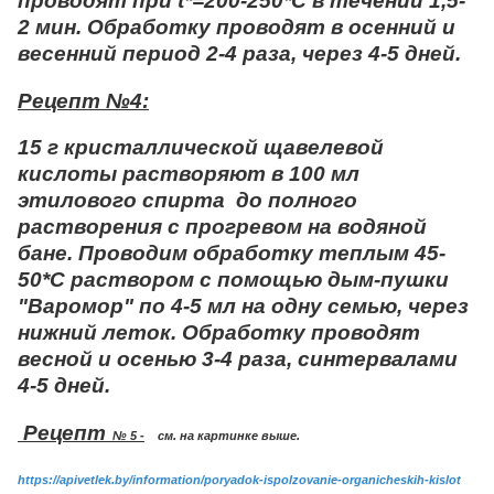
проводят при t*=200-250*C в течении 1,5-
2 мин. Обработку проводят в осенний и
весенний период 2-4 раза, через 4-5 дней.
Рецепт №4:
15 г кристаллической щавелевой
кислоты растворяют в 100 мл
этилового спирта до полного
растворения с прогревом на водяной
бане. Проводим обработку теплым 45-
50*C раствором с помощью дым-пушки
"Варомор" по 4-5 мл на одну семью, через
нижний леток. Обработку проводят
весной и осенью 3-4 раза, синтервалами
4-5 дней.
Рецепт
№ 5 -
см. на картинке выше.
https://apivetlek.by/information/poryadok-ispolzovanie-organicheskih-kislot