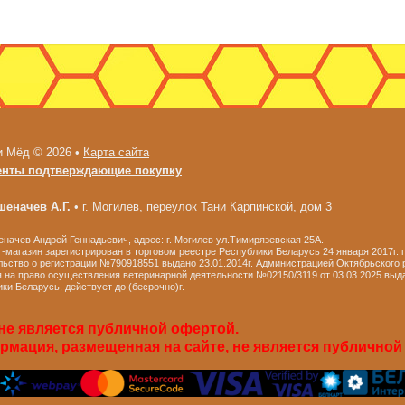
и Мёд © 2026 •
Карта сайта
енты подтверждающие покупку
еначев А.Г.
•
г. Могилев, переулок Тани Карпинской, дом 3
ачев Андрей Геннадьевич, адрес: г. Могилев ул.Тимирязевская 25А.
-магазин зарегистрирован в торговом реестре Республики Беларусь 24 января 2017г.
ьство о регистрации №790918551 выдано 23.01.2014г. Администрацией Октябрьского р
 на право осуществления ветеринарной деятельности №02150/3119 от 03.03.2025 выд
ки Беларусь, действует до (бесрочно)г.
не является публичной офертой.
мация, размещенная на сайте, не является публичной