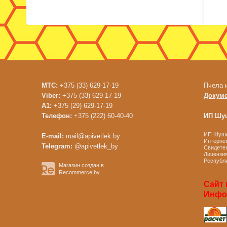
МТС:
+375 (33) 629-17-19
Пчела 
Viber:
+375 (33) 629-17-19
Докум
A1:
+375 (29) 629-17-19
Телефон:
+375 (222) 60-40-40
ИП Шуш
ИП Шушен
E-mail:
mail@apivetlek.by
Интернет
Telegram:
@apivetlek_by
Свидетел
Лицензия
Республи
Магазин создан в
Recommerce.by
Сайт 
Инфор