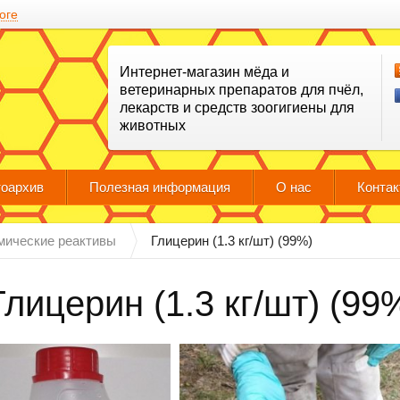
оге
Интернет-магазин мёда и
ветеринарных препаратов для пчёл,
лекарств и средств зоогигиены для
животных
оархив
Полезная информация
О нас
Конта
мические реактивы
Глицерин (1.3 кг/шт) (99%)
Глицерин (1.3 кг/шт) (99