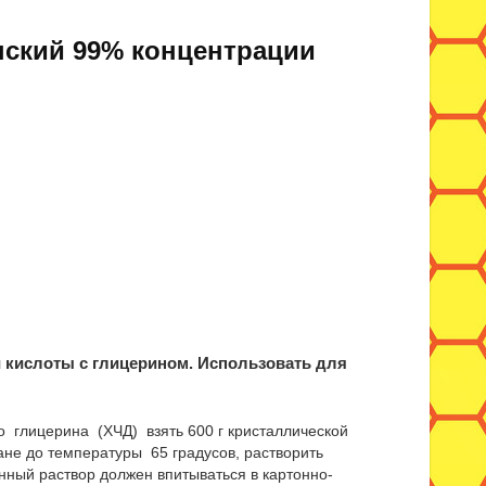
нский 99% концентрации
 кислоты с глицерином. Использовать д
ля
го глицерина (ХЧД) взять 600 г кристаллической
ане до температуры 65 градусов, растворить
нный раствор должен впитываться в картонно-