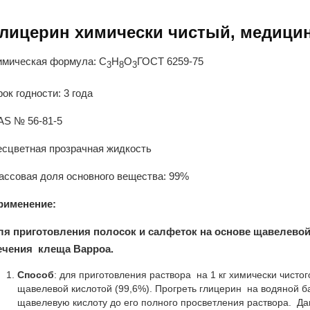
лицерин химически чистый, медици
имическая формула: C
H
O
ГОСТ 6259-75
3
8
3
ок годности: 3 года
AS № 56-81-5
есцветная прозрачная жидкость
ассовая доля основного вещества: 99%
рименение:
ля приготовления полосок и салфеток на основе щавелевой
ечения клеща Варроа.
Способ
: для приготовления раствора на 1 кг химически чисто
щавелевой кислотой (99,6%). Прогреть глицерин на водяной б
щавелевую кислоту до его полного просветления раствора. Да