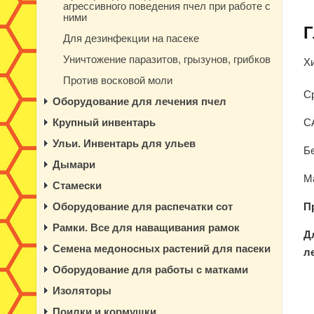
агрессивного поведения пчел при работе с
ними
Г
Для дезинфекции на пасеке
Уничтожение паразитов, грызунов, грибков
Х
Против восковой моли
Ср
Оборудование для лечения пчел
Крупный инвентарь
C
Ульи. Инвентарь для ульев
Б
Дымари
М
Стамески
Оборудование для распечатки сот
П
Рамки. Все для наващивания рамок
Д
Семена медоносных растений для пасеки
л
Оборудование для работы с матками
Изоляторы
Поилки и кормушки