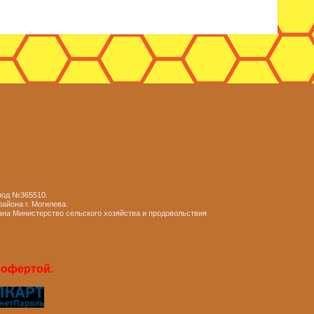
 под №365510.
айона г. Могилева.
ана Министерство сельского хозяйства и продовольствия
 офертой.