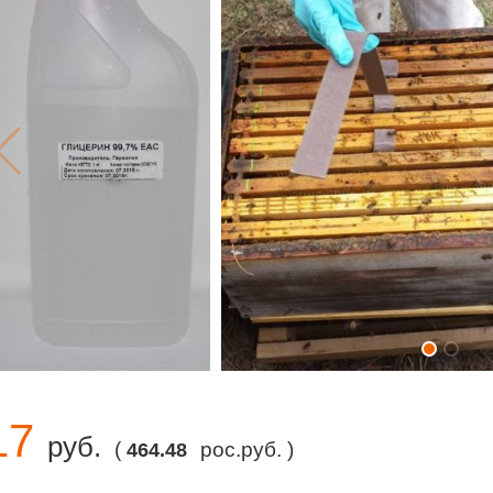
17
руб.
(
рос.руб. )
464.48