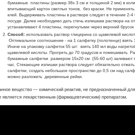
бумажные пластины (размер 38х 3 см и толщиной 2 мм) в коли
впитывающий картон светлых тонов, без краски. Не применят
клей. Выдерживать пластины в растворе следует в течение 2-4
посуде. Далее необходимо дать стечь излишкам раствора на от
устанавливают 4 пластины, перегнутыми через верхний брусок 
Способ:
использовать раствор глицерина со щавелевой кислот
Оптимальное соотношение - на 1 салфетку (полотенце) взять 
Иначе на упаковку салфеток 55 шт: взять 140 мл воды нагретой
щавелевой кислоты. Прогреть до 70 градусов и помешивать. Ра
бумажные салфетки размером 15х20 см (55-60 шт) заливают 
час. Стекающие излишки раствора следует обязательно отжать.
салфетки, создать небольшое пространство до 0,5 см над салф
можно разложить деревянные рейки.
анное вещество — химический реактив, не предназначенный для
е является лекарственным (фармацевтическим) препаратом.