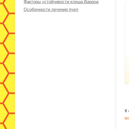
Факторы устойчивости клеща Варроа
Особенности лечения пчел
К
в