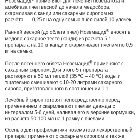
Ноземацид
применяют для лечения нозематоза и
амебиаза пчёл весной до начала медосбора,
скармливая с канди или сахарным сиропом из
расчёта 0,25 г на одну семью пчёл силой 10 улочек.
®
Ранней весной (до облета пчел) Ноземацид
вносят в
медово-сахарное тесто (канди) из расчета 5 г
препарата на 10 кг канди и скармливают пчелам по 0,5
кг на семью.
®
После весеннего облета Ноземацид
применяют с
сахарным сиропом. Для этого 5 г препарата
растворяют в 50 мл теплой (35 ºС – 40 ºС) воды и
тщательно смешивают с 10-20 литрами сахарного
сиропа, приготовленного в соотношении 1:1.
Лечебный сироп готовят непосредственно перед
применением и скармливают пчелам дважды с
интервалом 5-6 дней, наливая его в верхние кормушки,
из расчета 50-100 мл на 1 рамку с пчелами.
Осенью для профилактики нозематоза лекарственный
препарат применяют с сахарным сиропом в тех же