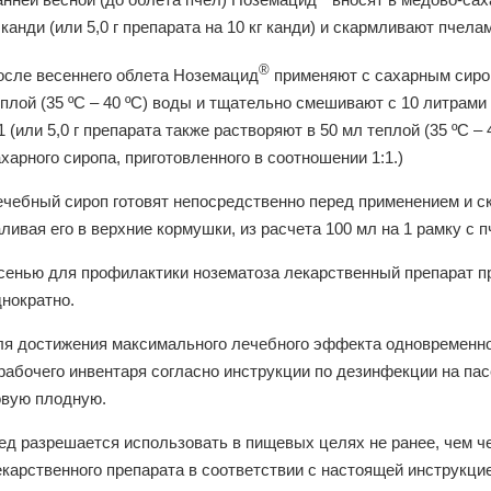
 канди (или 5,0 г препарата на 10 кг канди) и скармливают пчелам
®
осле весеннего облета Ноземацид
применяют с сахарным сироп
плой (35 ºС – 40 ºС) воды и тщательно смешивают с 10 литрами
1 (или 5,0 г препарата также растворяют в 50 мл теплой (35 ºС 
харного сиропа, приготовленного в соотношении 1:1.)
ечебный сироп готовят непосредственно перед применением и с
ливая его в верхние кормушки, из расчета 100 мл на 1 рамку с 
сенью для профилактики нозематоза лекарственный препарат п
днократно.
ля достижения максимального лечебного эффекта одновременно
 рабочего инвентаря согласно инструкции по дезинфекции на па
овую плодную.
ед разрешается использовать в пищевых целях не ранее, чем че
екарственного препарата в соответствии с настоящей инструкци