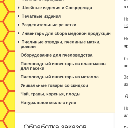
в
Швейные изделия и Спецодежда
Печатные издания
Н
Разделительные решетки
1
Инвентарь для сбора медовой продукции
Н
Пчелиные отводки, пчелиные матки,
п
роевни
Оборудование для пчеловодства
Л
Пчеловодный инвентарь из пластмассы
ве
для пасеки
Пчеловодный инвентарь из металла
З
и
Уникальные товары со скидкой
Чай, травы, коренья, плоды
Д
Натуральное мыло с нуля
Н
и
Обработка заказов
Р