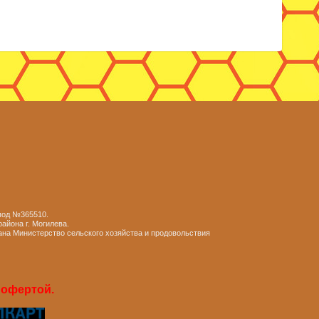
 под №365510.
айона г. Могилева.
ана Министерство сельского хозяйства и продовольствия
 офертой.