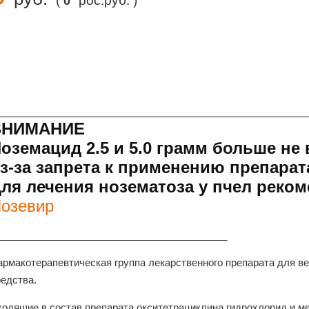
(
рос.руб. )
0
__________________________________
ВНИМАНИЕ
оземацид 2.5 и 5.0 грамм больше не
з-за запрета к применению препарата
ля лечения нозематоза у пчел реком
озевир
__________________________________________
армакотерапевтическая группа лекарственного препарата для в
редства.
ходящие в состав препарата окситетрациклина гидрохлорид и 