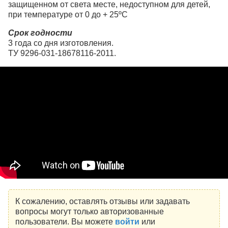
защищенном от света месте, недоступном для детей,
при температуре от 0 до + 25ºС
Срок годности
3 года со дня изготовления.
ТУ 9296-031-18678116-2011.
К сожалению, оставлять отзывы или задавать
вопросы могут только авторизованные
пользователи. Вы можете
войти
или