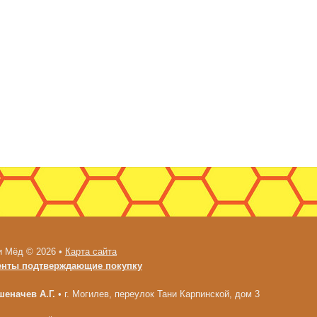
и Мёд © 2026 •
Карта сайта
енты подтверждающие покупку
еначев А.Г.
•
г. Могилев, переулок Тани Карпинской, дом 3