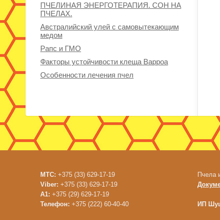
ПЧЕЛИНАЯ ЭНЕРГОТЕРАПИЯ. СОН НА
ПЧЕЛАХ.
Австралийский улей с самовытекающим
медом
Рапс и ГМО
Факторы устойчивости клеща Варроа
Особенности лечения пчел
МТС:
+375 (33) 629-17-19
Пчела 
Viber:
+375 (33) 629-17-19
Докум
A1:
+375 (29) 629-17-19
Телефон:
+375 (222) 60-40-40
ИП Шуш