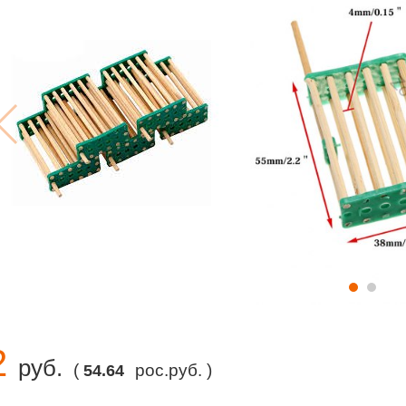
2
руб.
(
рос.руб. )
54.64