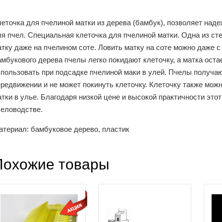
леточка для пчелиной матки из дерева (бамбук), позволяет над
я пчел. Специальная клеточка для пчелиной матки. Одна из сте
атку даже на пчелином соте. Ловить матку на соте можно даже 
мбукового дерева пчелы легко покидают клеточку, а матка оста
пользовать при подсадке пчелиной маки в улей. Пчелы получают
ередвижении и не может покинуть клеточку. Клеточку также мож
тки в улье. Благодаря низкой цене и высокой практичности это
человодстве.
атериал: бамбуковое дерево, пластик
Похожие товары