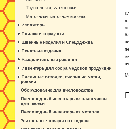
Трутнеловки, матколовки
К
Маточники, маточное молочко
дл
Изоляторы
м
Поилки и кормушки
ба
ис
Швейные изделия и Спецодежда
п
Печатные издания
ма
Разделительные решетки
п
Инвентарь для сбора медовой продукции
М
Пчелиные отводки, пчелиные матки,
роевни
Оборудование для пчеловодства
Пчеловодный инвентарь из пластмассы
для пасеки
Пчеловодный инвентарь из металла
Уникальные товары со скидкой