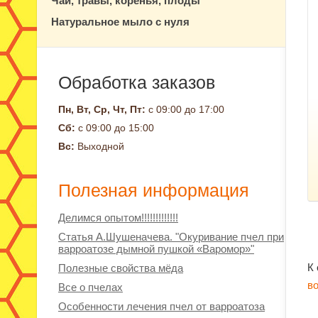
Чай, травы, коренья, плоды
Натуральное мыло с нуля
Обработка заказов
Пн, Вт, Ср, Чт, Пт:
с 09:00 до 17:00
Сб:
с 09:00 до 15:00
Вс:
Выходной
Полезная информация
Делимся опытом!!!!!!!!!!!!!
Статья А.Шушеначева. "Окуривание пчел при
варроатозе дымной пушкой «Варомор»"
К
Полезные свойства мёда
в
Все о пчелах
Особенности лечения пчел от варроатоза