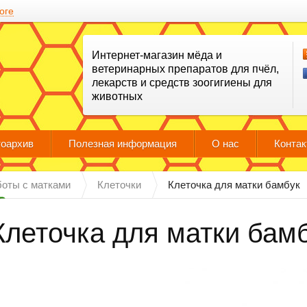
оге
Интернет-магазин мёда и
ветеринарных препаратов для пчёл,
лекарств и средств зоогигиены для
животных
оархив
Полезная информация
О нас
Конта
боты с матками
Клеточки
Клеточка для матки бамбук
Клеточка для матки бам