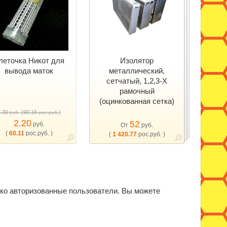
леточка Никот для
Изолятор
вывода маток
металлический,
сетчатый, 1,2,3-Х
рамочный
(оцинкованная сетка)
3.30
(90.16
)
руб.
рос.руб.
2.20
52
руб.
От
руб.
(
60.11
рос.руб. )
(
1 420.77
рос.руб. )
ько авторизованные пользователи. Вы можете