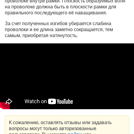
проволоке внутри рамки. Плоскость образуемых волн
на проволоке должна быть в плоскости рамки для
правильного последующего её наващивания.
За счет полученных изгибов убирается слабина
проволоки и ее длина заметно сокращается, тем
самым, приобретая натянутость.
К сожалению, оставлять отзывы или задавать
вопросы могут только авторизованные