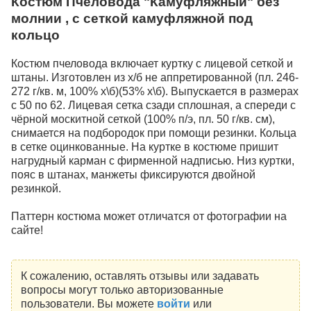
Костюм Пчеловода "Камуфляжный" без
молнии , с сеткой камуфляжной под
кольцо
Костюм пчеловода включает куртку с лицевой сеткой и
штаны. Изготовлен из х/б не аппретированной (пл. 246-
272 г/кв. м, 100% х\б)(53% х\б). Выпускается в размерах
с 50 по 62. Лицевая сетка сзади сплошная, а спереди с
чёрной москитной сеткой (100% п/э, пл. 50 г/кв. см),
снимается на подбородок при помощи резинки. Кольца
в сетке оцинкованные. На куртке в костюме пришит
нагрудный карман с фирменной надписью. Низ куртки,
пояс в штанах, манжеты фиксируются двойной
резинкой.
Паттерн костюма может отличатся от фотографии на
сайте!
К сожалению, оставлять отзывы или задавать
вопросы могут только авторизованные
пользователи. Вы можете
войти
или