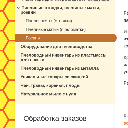
Пчелиные отводки, пчелиные матки,
роевни
Ра
п
Пчелопакеты (отводки)
Пчелиные матки (пчеломатки)
Из
Роевни
из
к
Оборудование для пчеловодства
Пчеловодный инвентарь из пластмассы
Кр
для пасеки
и
Пчеловодный инвентарь из металла
ус
Уникальные товары со скидкой
Ра
Чай, травы, коренья, плоды
Натуральное мыло с нуля
К
Обработка заказов
в