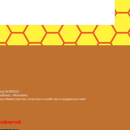
 под №365510.
айона г. Могилева.
ана Министерство сельского хозяйства и продовольствия
 офертой.