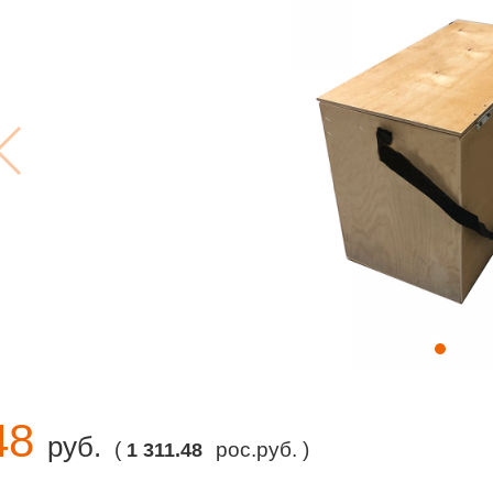
48
руб.
(
рос.руб. )
1 311.48