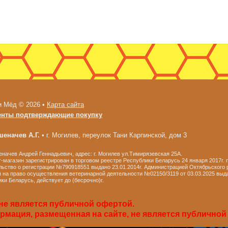
и Мёд © 2026 •
Карта сайта
енты подтверждающие покупку
еначев А.Г.
•
г. Могилев, переулок Тани Карпинской, дом 3
ачев Андрей Геннадьевич, адрес: г. Могилев ул.Тимирязевская 25А.
-магазин зарегистрирован в торговом реестре Республики Беларусь 24 января 2017г.
ьство о регистрации №790918551 выдано 23.01.2014г. Администрацией Октябрьского р
 на право осуществления ветеринарной деятельности №02150/3119 от 03.03.2025 выд
ки Беларусь, действует до (бесрочно)г.
не является публичной офертой.
мация, размещенная на сайте, не является публичной