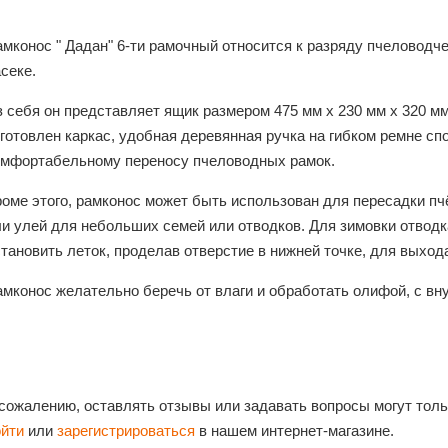
мконос " Дадан" 6-ти рамочный относится к разряду пчеловодче
асеке.
 себя он представляет ящик размером 475 мм х 230 мм х 320 мм.
готовлен каркас, удобная деревянная ручка на гибком ремне сп
омфортабельному переносу пчеловодных рамок.
оме этого, рамконос может быть использован для пересадки пчё
ли улей для небольших семей или отводков. Для зимовки отвод
тановить леток, проделав отверстие в нижней точке, для выход
мконос желательно беречь от влаги и обработать олифой, с вну
 сожалению, оставлять отзывы или задавать вопросы могут тол
ойти
или
зарегистрироваться
в нашем интернет-магазине.