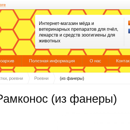
оге
Интернет-магазин мёда и
ветеринарных препаратов для пчёл,
лекарств и средств зоогигиены для
животных
оархив
Полезная информация
О нас
Конта
тки, роевни
Роевни
(из фанеры)
Рамконос (из фанеры)