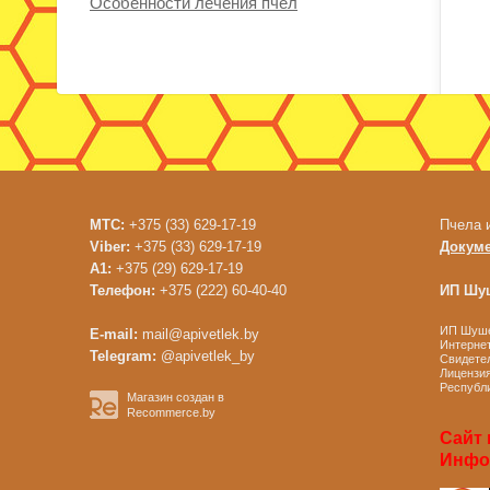
Особенности лечения пчел
МТС:
+375 (33) 629-17-19
Пчела 
Viber:
+375 (33) 629-17-19
Докум
A1:
+375 (29) 629-17-19
Телефон:
+375 (222) 60-40-40
ИП Шуш
ИП Шушен
E-mail:
mail@apivetlek.by
Интернет
Telegram:
@apivetlek_by
Свидетел
Лицензия
Республи
Магазин создан в
Recommerce.by
Сайт 
Инфор