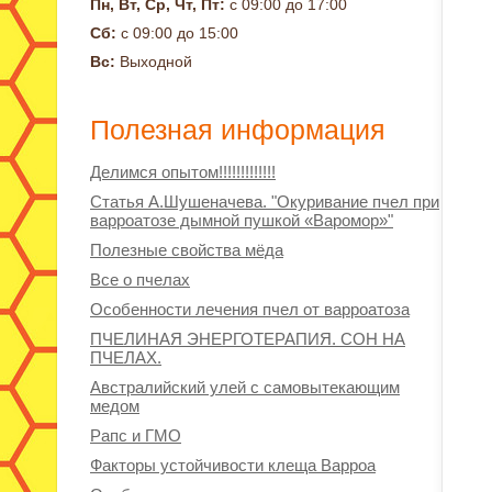
Пн, Вт, Ср, Чт, Пт:
с 09:00 до 17:00
Сб:
с 09:00 до 15:00
Вс:
Выходной
Полезная информация
Делимся опытом!!!!!!!!!!!!!
Статья А.Шушеначева. "Окуривание пчел при
варроатозе дымной пушкой «Варомор»"
Полезные свойства мёда
Все о пчелах
Особенности лечения пчел от варроатоза
ПЧЕЛИНАЯ ЭНЕРГОТЕРАПИЯ. СОН НА
ПЧЕЛАХ.
Австралийский улей с самовытекающим
медом
Рапс и ГМО
Факторы устойчивости клеща Варроа