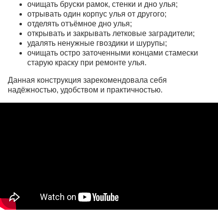
очищать бруски рамок, стенки и дно улья;
отрывать один корпус улья от другого;
отделять отъёмное дно улья;
открывать и закрывать летковые заградители;
удалять ненужные гвоздики и шурупы;
очищать остро заточенными концами стамески
старую краску при ремонте улья.
Данная конструкция зарекомендовала себя
надёжностью, удобством и практичностью.