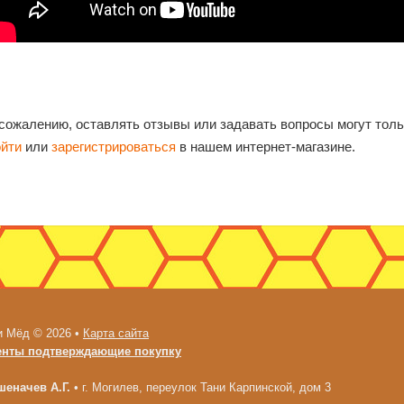
 сожалению, оставлять отзывы или задавать вопросы могут тол
ойти
или
зарегистрироваться
в нашем интернет-магазине.
и Мёд © 2026 •
Карта сайта
енты подтверждающие покупку
еначев А.Г.
•
г. Могилев, переулок Тани Карпинской, дом 3