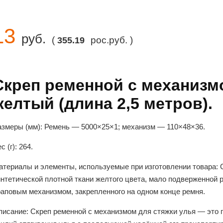
13
руб.
(
рос.руб. )
355.19
Скреп ременной с механизмо
желтый (длина 2,5 метров).
азмеры (мм):
Ремень ― 5000×25×1; механизм ― 110×48×36.
с (г):
264.
атериалы и элементы, используемые при изготовлении товара:
нтетической плотной ткани желтого цвета, мало подверженной 
раповым механизмом, закрепленного на одном конце ремня.
писание:
Скреп ременной с механизмом для стяжки улья ― это п