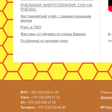
ПЧЕЛИНАЯ ЭНЕРГОТЕРАПИЯ. СОН НА
ПЧЕЛАХ.
Австралийский улей с самовытекающим
медом
Рапс и ГМО
Факторы устойчивости клеща Варроа
К
Особенности лечения пчел
в
МТС:
+375 (33) 629-17-19
Пчела 
Viber:
+375 (33) 629-17-19
Докум
A1:
+375 (29) 629-17-19
Телефон:
+375 (222) 60-40-40
ИП Шуш