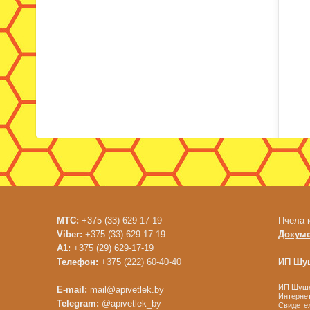
МТС:
+375 (33) 629-17-19
Пчела 
Viber:
+375 (33) 629-17-19
Докум
A1:
+375 (29) 629-17-19
Телефон:
+375 (222) 60-40-40
ИП Шуш
ИП Шушен
E-mail:
mail@apivetlek.by
Интернет
Telegram:
@apivetlek_by
Свидетел