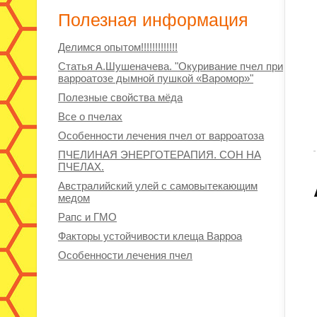
Полезная информация
Делимся опытом!!!!!!!!!!!!!
Статья А.Шушеначева. "Окуривание пчел при
варроатозе дымной пушкой «Варомор»"
Полезные свойства мёда
Все о пчелах
Особенности лечения пчел от варроатоза
ПЧЕЛИНАЯ ЭНЕРГОТЕРАПИЯ. СОН НА
ПЧЕЛАХ.
Австралийский улей с самовытекающим
медом
Рапс и ГМО
Факторы устойчивости клеща Варроа
Особенности лечения пчел