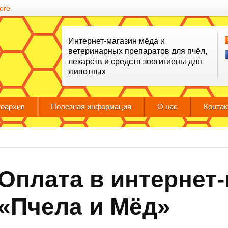
оге
Интернет-магазин мёда и
ветеринарных препаратов для пчёл,
лекарств и средств зоогигиены для
животных
оархив
Полезная информация
О нас
Конта
Оплата в интернет
«Пчела и Мёд»