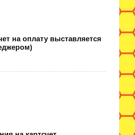
чет на оплату выставляется
еджером)
ния на картсчет