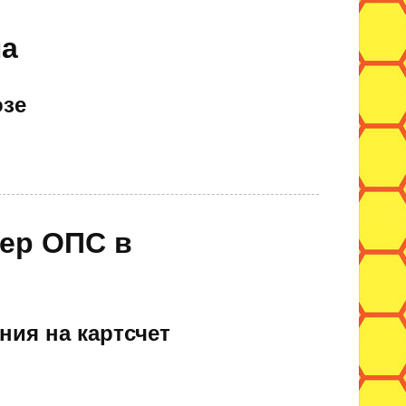
на
зе
мер ОПС в
ния на картсчет