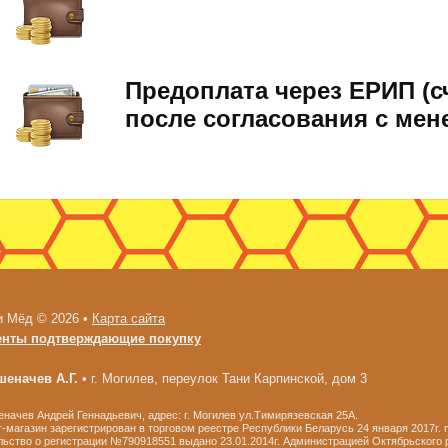
Предоплата через ЕРИП (с
после согласования с мен
и Мёд © 2026 •
Карта сайта
енты подтверждающие покупку
еначев А.Г.
•
г. Могилев, переулок Тани Карпинской, дом 3
ачев Андрей Геннадьевич, адрес: г. Могилев ул.Тимирязевская 25А.
-магазин зарегистрирован в торговом реестре Республики Беларусь 24 января 2017г.
ьство о регистрации №790918551 выдано 23.01.2014г. Администрацией Октябрьского р