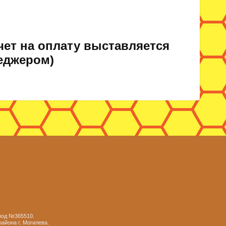
чет на оплату выставляется
еджером)
 под №365510.
айона г. Могилева.