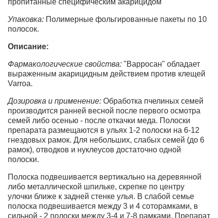
пропитанные специфическим акарицидом
Упаковка:
Полимерные фольгированные пакеты по 10
полосок.
Описание:
Фармакологические свойства:
"Варросан" обладает
выраженным акарицидным действием против клещей
Varroa.
Дозировка и применение:
Обработка пчелиных семей
производится ранней весной после первого осмотра
семей либо осенью - после откачки меда. Полоски
препарата размещаются в ульях 1-2 полоски на 6-12
гнездовых рамок. Для небольших, слабых семей (до 6
рамок), отводков и нуклеусов достаточно одной
полоски.
Полоска подвешивается вертикально на деревянной
либо металлической шпильке, скрепке по центру
улочки ближе к задней стенке улья. В слабой семье
полоска подвешивается между 3 и 4 соторамками, в
сильной - 2 полоски между 3-4 и 7-8 рамками. Препарат